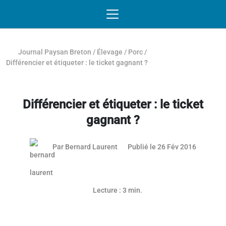
Passer au contenu
NAVIGATION MOBILE
O
NAVIGATION
PRINCIPALE
Journal Paysan Breton
/
Élevage
/
Porc
/
Différencier et étiqueter : le ticket gagnant ?
Différencier et étiqueter : le ticket
gagnant ?
03 mai 2
Par
Bernard Laurent
Publié le 26 Fév 2016
Lecture : 3 min.