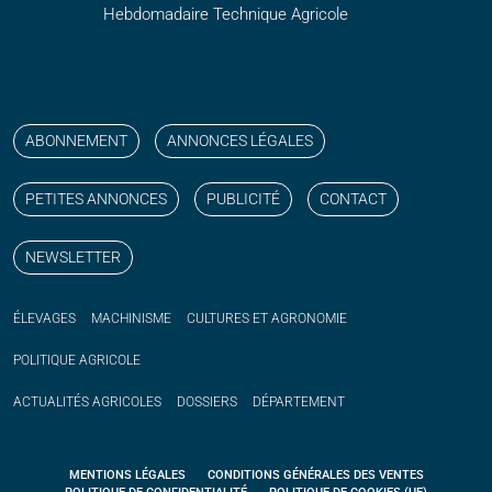
Hebdomadaire Technique Agricole
Suivez nos publications avec notre flux RSS
Aimez-nous sur facebook
Retrouvez-nous sur Linkedin
Suivez-nous sur instagram
Regardez-nous sur YouTube
ABONNEMENT
ANNONCES LÉGALES
PETITES ANNONCES
PUBLICITÉ
CONTACT
NEWSLETTER
ÉLEVAGES
MACHINISME
CULTURES ET AGRONOMIE
POLITIQUE
AGRICOLE
ACTUALITÉS
AGRICOLES
DOSSIERS
DÉPARTEMENT
MENTIONS LÉGALES
CONDITIONS GÉNÉRALES DES VENTES