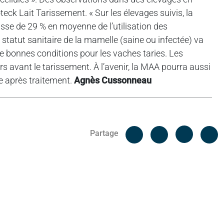
eck Lait Tarissement. « Sur les élevages suivis, la
sse de 29 % en moyenne de l’utilisation des
e statut sanitaire de la mamelle (saine ou infectée) va
e bonnes conditions pour les vaches taries. Les
rs avant le tarissement. À l’avenir, la MAA pourra aussi
ue après traitement.
Agnès Cussonneau
Facebook
C
Partage
Messenger
Linked i