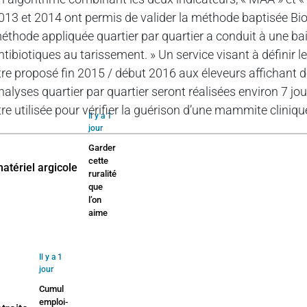
013 et 2014 ont permis de valider la méthode baptisée Biot
éthode appliquée quartier par quartier a conduit à une bai
ntibiotiques au tarissement. » Un service visant à définir l
tre proposé fin 2015 / début 2016 aux éleveurs affichant d
nalyses quartier par quartier seront réalisées environ 7 jou
tre utilisée pour vérifier la guérison d’une mammite cliniq
Il y a 1
jour
Garder
cette
ruralité
que
l’on
aime
Il y a 1
jour
Cumul
emploi-