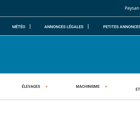
Passer au contenu
Paysan
MÉTÉO
ANNONCES LÉGALES
PETITES ANNONCE
ÉLEVAGES
MACHINISME
E