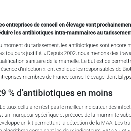
es entreprises de conseil en élevage vont prochainemen
éduire les antibiotiques intra-mammaires au tarissemen
u moment du tarissement, les antibiotiques sont encore ma
as toujours justifié. « Depuis 2002, nous menons des tra
ualification sanitaire de la mamelle. Le but est de permett
résence d’infection », ont expliqué les responsables de Bi
ntreprises membres de France conseil élevage, dont Eilyp
29 % d’antibiotiques en moins
 Le taux cellulaire n’est pas le meilleur indicateur des in
st un marqueur spécifique et précoce de la mammite subclin
éveloppe un kit permettant la détection de la MAA. Les tra
n algorithme combinant les deux indicateurs, « MAA » et «