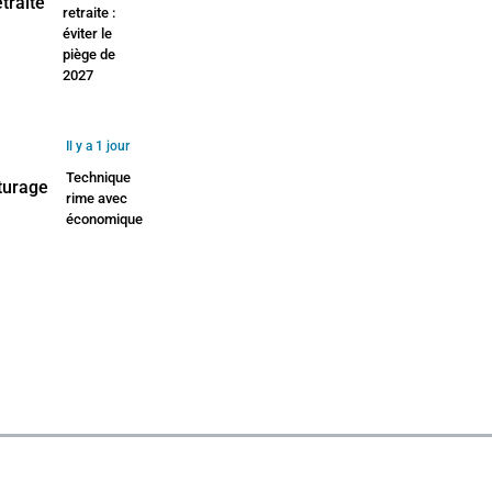
retraite :
éviter le
piège de
2027
Il y a 1 jour
Technique
rime avec
économique