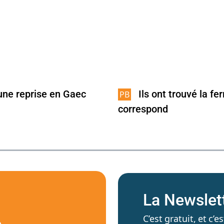
une reprise en Gaec
Ils ont trouvé la fe
correspond
La Newslet
C’est gratuit, et c