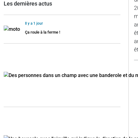
Les dernières actus
2
m
Il y a 1 jour
a
ê
Ça roule à la ferme !
a
ê