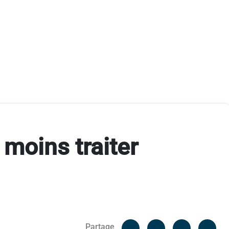
moins traiter
Facebook
Cop
Partage