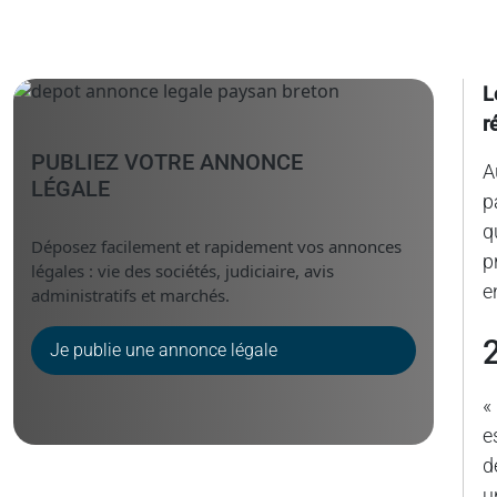
L
r
PUBLIEZ VOTRE ANNONCE
A
LÉGALE
p
q
Déposez facilement et rapidement vos annonces
p
légales : vie des sociétés, judiciaire, avis
e
administratifs et marchés.
Je publie une annonce légale
«
e
d
u