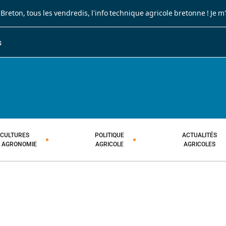
 Breton
, tous les vendredis, l'info technique agricole bretonne !
Je m
S
JOURNAL PAYSAN BRETON
HEBDOMADAIRE TECHNIQUE AGRI
CULTURES
POLITIQUE
ACTUALITÉS
T AGRONOMIE
AGRICOLE
AGRICOLES