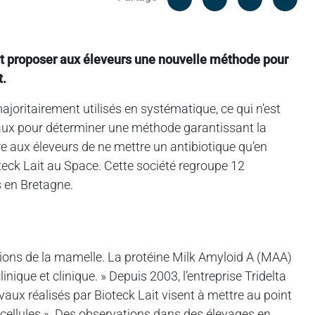
Messenger
Linked in
t proposer aux éleveurs une nouvelle méthode pour
t.
joritairement utilisés en systématique, ce qui n’est
vaux pour déterminer une méthode garantissant la
re aux éleveurs de ne mettre un antibiotique qu’en
oteck Lait au Space. Cette société regroupe 12
s en Bretagne.
fections de la mamelle. La protéine Milk Amyloid A (MAA)
ique et clinique. » Depuis 2003, l’entreprise Tridelta
vaux réalisés par Bioteck Lait visent à mettre au point
 cellules ». Des observations dans des élevages en