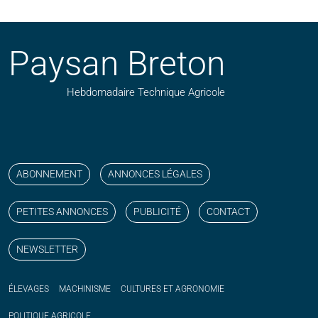
Paysan Breton
Hebdomadaire Technique Agricole
Suivez nos publications avec notre flux RSS
Aimez-nous sur facebook
Retrouvez-nous sur Linkedin
Suivez-nous sur instagram
Regardez-nous sur YouTube
ABONNEMENT
ANNONCES LÉGALES
PETITES ANNONCES
PUBLICITÉ
CONTACT
NEWSLETTER
ÉLEVAGES
MACHINISME
CULTURES ET AGRONOMIE
POLITIQUE
AGRICOLE