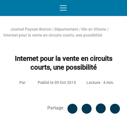
Passer au contenu
NAVIGATION MOBILE
O
NAVIGATION
PRINCIPALE
Journal Paysan Breton
/
Département
/
Ille-et-Vilaine
/
Internet pour la vente en circuits courts, une possibilité
Internet pour la vente en circuits
courts, une possibilité
26 janvier 2021
Par
Publié le 09 Oct 2015
Lecture : 4 min.
Facebook
Cop
Partage
Messenger
Linked in