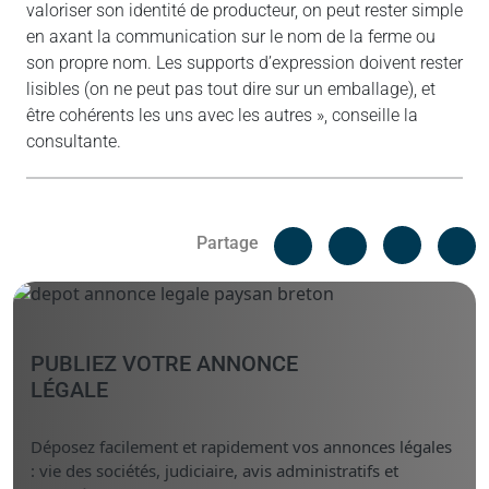
valoriser son identité de producteur, on peut rester simple
en axant la communication sur le nom de la ferme ou
son propre nom. Les supports d’expression doivent rester
lisibles (on ne peut pas tout dire sur un emballage), et
être cohérents les uns avec les autres », conseille la
consultante.
Facebook
C
Partage
Messenger
Linked i
PUBLIEZ VOTRE ANNONCE
LÉGALE
Déposez facilement et rapidement vos annonces légales
: vie des sociétés, judiciaire, avis administratifs et