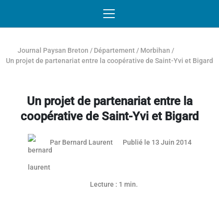
Passer au contenu
NAVIGATION MOBILE
O
NAVIGATION
PRINCIPALE
Journal Paysan Breton
/
Département
/
Morbihan
/
Un projet de partenariat entre la coopérative de Saint-Yvi et Bigard
Un projet de partenariat entre la
coopérative de Saint-Yvi et Bigard
03 mai 2
Par
Bernard Laurent
Publié le 13 Juin 2014
Lecture : 1 min.