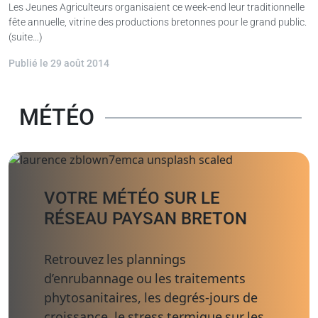
Les Jeunes Agriculteurs organisaient ce week-end leur traditionnelle
fête annuelle, vitrine des productions bretonnes pour le grand public.
(suite…)
Publié le 29 août 2014
MÉTÉO
VOTRE MÉTÉO SUR LE
RÉSEAU PAYSAN BRETON
Retrouvez les plannings
d’enrubannage ou les traitements
phytosanitaires, les degrés-jours de
croissance, le stress termique sur les