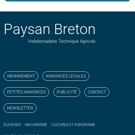
Paysan Breton
Hebdomadaire Technique Agricole
Suivez nos publications avec notre flux RSS
Aimez-nous sur facebook
Retrouvez-nous sur Linkedin
Suivez-nous sur instagram
Regardez-nous sur YouTube
ABONNEMENT
ANNONCES LÉGALES
PETITES ANNONCES
PUBLICITÉ
CONTACT
NEWSLETTER
ÉLEVAGES
MACHINISME
CULTURES ET AGRONOMIE