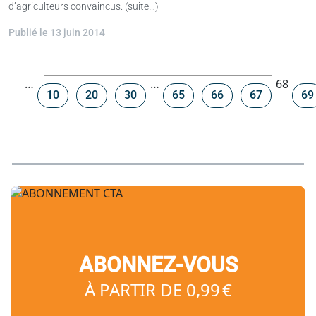
d’agriculteurs convaincus. (suite…)
Publié le 13 juin 2014
Navigation
…
…
68
10
20
30
65
66
67
69
dans
les
articles
ABONNEZ-VOUS
À PARTIR DE 0,99 €