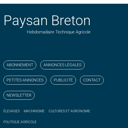
Paysan Breton
Hebdomadaire Technique Agricole
Suivez nos publications avec notre flux RSS
Aimez-nous sur facebook
Retrouvez-nous sur Linkedin
Suivez-nous sur instagram
Regardez-nous sur YouTube
ABONNEMENT
ANNONCES LÉGALES
PETITES ANNONCES
PUBLICITÉ
CONTACT
NEWSLETTER
ÉLEVAGES
MACHINISME
CULTURES ET AGRONOMIE
POLITIQUE
AGRICOLE