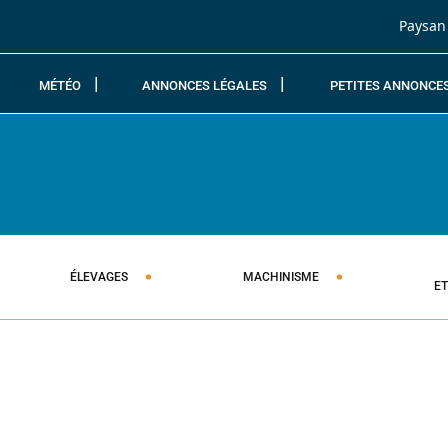
Passer au contenu
Paysan
MÉTÉO
ANNONCES LÉGALES
PETITES ANNONCE
ÉLEVAGES
MACHINISME
E