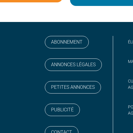
ABONNEMENT
ÉL
MA
ANNONCES LÉGALES
gram
 sur YouTube
CU
PETITES ANNONCES
A
PO
PUBLICITÉ
AG
CONTACT