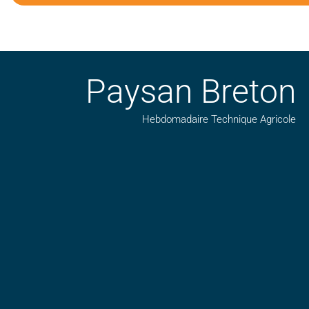
Paysan Breton
Hebdomadaire Technique Agricole
Suivez nos publications avec notre flux RSS
Aimez-nous sur facebook
Retrouvez-nous sur Linkedin
Suivez-nous sur insta
Regardez-nous