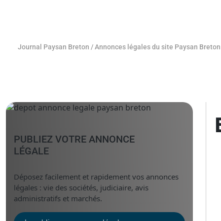
Journal Paysan Breton
/
Annonces légales du site Paysan Breton
PUBLIEZ VOTRE ANNONCE
LÉGALE
Déposez facilement et rapidement vos annonces
légales : vie des sociétés, judiciaire, avis
administratifs et marchés.