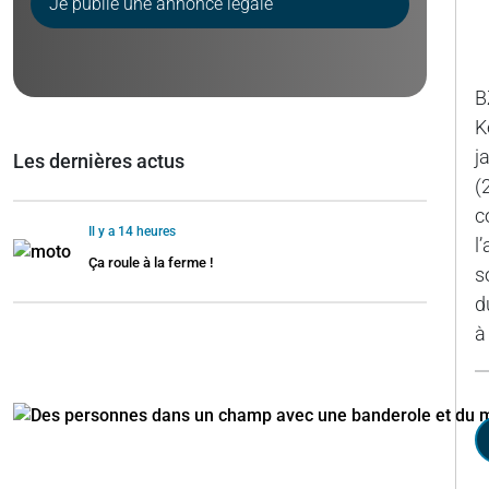
Je publie une annonce légale
B
K
j
Les dernières actus
(
c
Il y a 14 heures
l
Ça roule à la ferme !
s
d
à