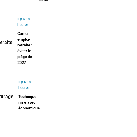
Il y a 14
heures
Cumul
emploi-
retraite :
éviter le
piège de
2027
Il y a 14
heures
Technique
rime avec
économique