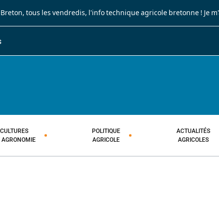
 Breton
, tous les vendredis, l'info technique agricole bretonne !
Je m
S
JOURNAL PAYSAN BRETON
HEBDOMADAIRE TECHNIQUE AGRI
CULTURES
POLITIQUE
ACTUALITÉS
T AGRONOMIE
AGRICOLE
AGRICOLES