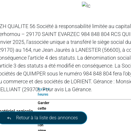
ZH QUALITE 56 Société à responsabilité limitée au capital 
erhornou – 29170 SAINT EVARZEC 984 848 804 RCS QUI
anvier 2025, l’associée unique a transféré le siège socia
29170) au 164, rue Jean Jaurès à LANESTER (56600), à com
onséquence l’article 4 des statuts. La dénomination soci
’article 3 des statuts a été modifié en conséquence. La S
ociétés de QUIMPER sous le numéro 984 848 804 fera l’obj
u commerce et des sociétés de LORIENT. Gérance : Monsi
 ELLIANT (29370). Pour avis La Gérance.
Il y a 14
heures
Garder
cette
ruralité
Retour à la liste des annonces
que
l’on
aime