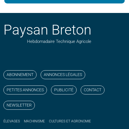
Paysan Breton
Hebdomadaire Technique Agricole
Suivez nos publications avec notre flux RSS
Aimez-nous sur facebook
Retrouvez-nous sur Linkedin
Suivez-nous sur instagram
Regardez-nous sur YouTube
ABONNEMENT
ANNONCES LÉGALES
PETITES ANNONCES
PUBLICITÉ
CONTACT
NEWSLETTER
ÉLEVAGES
MACHINISME
CULTURES ET AGRONOMIE