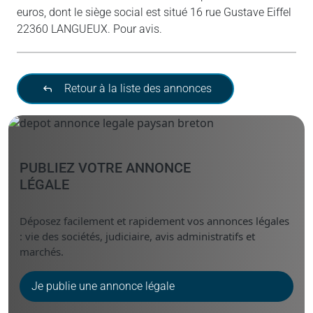
euros, dont le siège social est situé 16 rue Gustave Eiffel
22360 LANGUEUX. Pour avis.
Retour à la liste des annonces
PUBLIEZ VOTRE ANNONCE
LÉGALE
Déposez facilement et rapidement vos annonces légales
: vie des sociétés, judiciaire, avis administratifs et
marchés.
Je publie une annonce légale