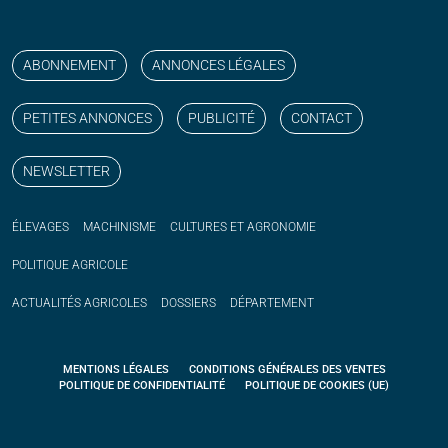
Suivez nos publications avec notre flux RSS
Aimez-nous sur facebook
Retrouvez-nous sur Linkedin
Suivez-nous sur instagram
Regardez-nous sur YouTube
ABONNEMENT
ANNONCES LÉGALES
PETITES ANNONCES
PUBLICITÉ
CONTACT
NEWSLETTER
ÉLEVAGES
MACHINISME
CULTURES ET AGRONOMIE
POLITIQUE
AGRICOLE
ACTUALITÉS
AGRICOLES
DOSSIERS
DÉPARTEMENT
MENTIONS LÉGALES
CONDITIONS GÉNÉRALES DES VENTES
POLITIQUE DE CONFIDENTIALITÉ
POLITIQUE DE COOKIES (UE)