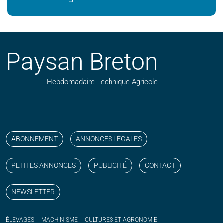
Paysan Breton
Hebdomadaire Technique Agricole
Suivez nos publications avec notre flux RSS
Aimez-nous sur facebook
Retrouvez-nous sur Linkedin
Suivez-nous sur instagram
Regardez-nous sur YouTube
ABONNEMENT
ANNONCES LÉGALES
PETITES ANNONCES
PUBLICITÉ
CONTACT
NEWSLETTER
ÉLEVAGES
MACHINISME
CULTURES ET AGRONOMIE