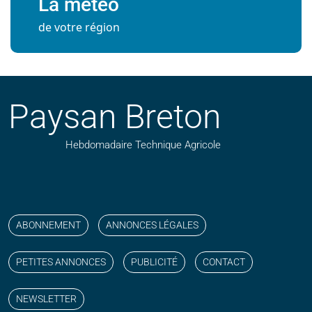
La météo
de votre région
Paysan Breton
Hebdomadaire Technique Agricole
Suivez nos publications avec notre flux RSS
Aimez-nous sur facebook
Retrouvez-nous sur Linkedin
Suivez-nous sur instagram
Regardez-nous sur YouTube
ABONNEMENT
ANNONCES LÉGALES
PETITES ANNONCES
PUBLICITÉ
CONTACT
NEWSLETTER