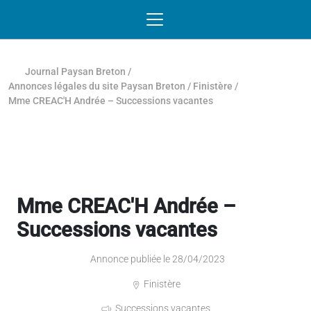
Passer au contenu
NAVIGATION MOBILE
O
NAVIGATION
PRINCIPALE
Journal Paysan Breton
/
Annonces légales du site Paysan Breton
/
Finistère
/
Mme CREAC'H Andrée – Successions vacantes
Mme CREAC'H Andrée –
Successions vacantes
Annonce publiée le 28/04/2023
Finistère
Successions vacantes