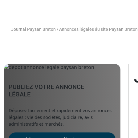
Journal Paysan Breton
/
Annonces légales du site Paysan Breton
PUBLIEZ VOTRE ANNONCE
LÉGALE
Déposez facilement et rapidement vos annonces
légales : vie des sociétés, judiciaire, avis
administratifs et marchés.