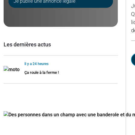
Je publie une annonce légale
J
Q
l
d
Les dernières actus
Il y a 24 heures
Ça roule à la ferme !