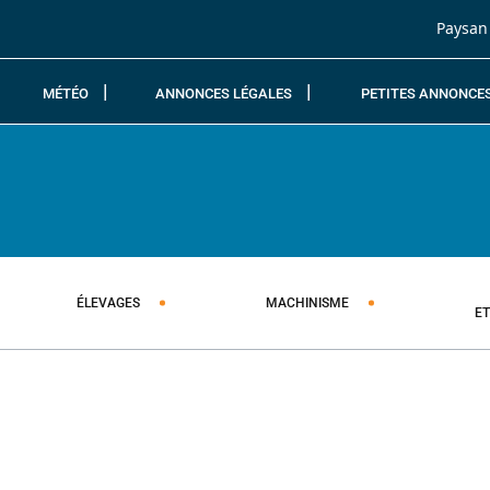
Passer au contenu
Paysan
MÉTÉO
ANNONCES LÉGALES
PETITES ANNONCE
ÉLEVAGES
MACHINISME
E