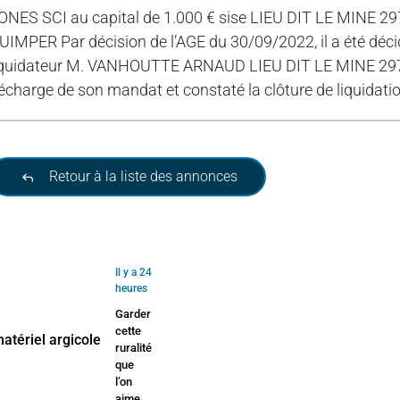
ONES SCI au capital de 1.000 € sise LIEU DIT LE MIN
UIMPER Par décision de l’AGE du 30/09/2022, il a été déci
iquidateur M. VANHOUTTE ARNAUD LIEU DIT LE MINE 297
écharge de son mandat et constaté la clôture de liquida
Retour à la liste des annonces
Il y a 24
heures
Garder
cette
ruralité
que
l’on
aime