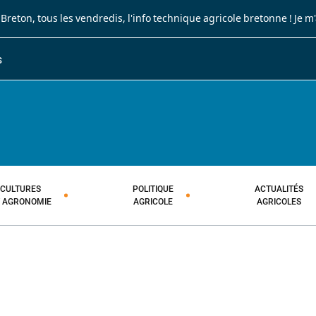
 Breton
, tous les vendredis, l'info technique agricole bretonne !
Je m
S
JOURNAL PAYSAN BRETON
HEBDOMADAIRE TECHNIQUE AGRI
CULTURES
POLITIQUE
ACTUALITÉS
T AGRONOMIE
AGRICOLE
AGRICOLES