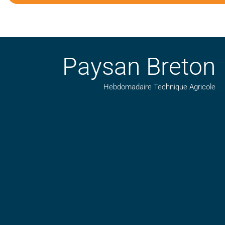
Paysan Breton
Hebdomadaire Technique Agricole
Suivez nos publications avec notre flux RSS
Aimez-nous sur facebook
Retrouvez-nous sur Linkedin
Suivez-nous sur insta
Regardez-nous