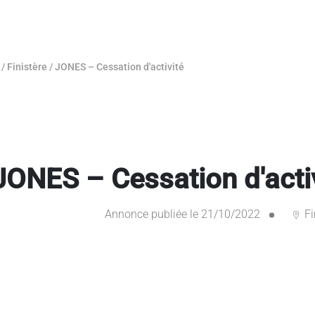
/
Finistère
/
JONES – Cessation d'activité
JONES – Cessation d'acti
Annonce publiée le 21/10/2022
Fi