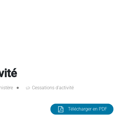
vité
nistère
Cessations d'activité
Télécharger en PDF