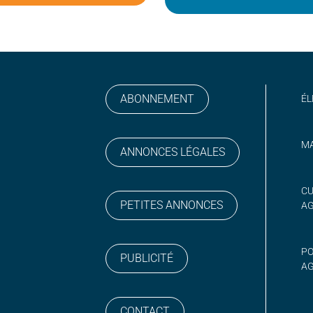
ABONNEMENT
ÉL
MA
ANNONCES LÉGALES
gram
 sur YouTube
CU
PETITES ANNONCES
A
PO
PUBLICITÉ
AG
CONTACT