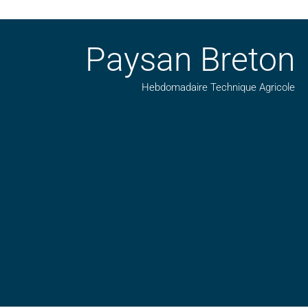
Paysan Breton
Hebdomadaire Technique Agricole
Suivez nos publications avec notre flux RSS
Aimez-nous sur facebook
Retrouvez-nous sur Linkedin
Suivez-nous sur insta
Regardez-nous