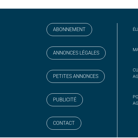
ABONNEMENT
ÉL
MA
ANNONCES LÉGALES
gram
 sur YouTube
CU
PETITES ANNONCES
A
PO
PUBLICITÉ
AG
CONTACT