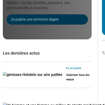
légales : vie des sociétés, judiciaire, avis
administratifs et marchés.
Je publie une annonce légale
Les dernières actus
T
Il y a 6 jours
Valoriser tous les
veaux