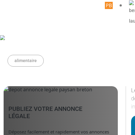
Article 
alimentaire
L
d
i
PUBLIEZ VOTRE ANNONCE
LÉGALE
Déposez facilement et rapidement vos annonces