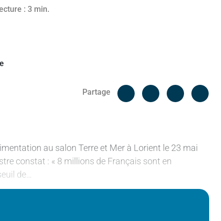
25
ecture : 3 min.
Facebook
Cop
Partage
Messenger
Linked in
limentation au salon Terre et Mer à Lorient le 23 mai
istre constat : « 8 millions de Français sont en
seuil de…