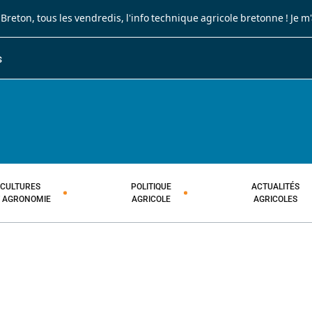
 Breton
, tous les vendredis, l'info technique agricole bretonne !
Je m
S
JOURNAL PAYSAN BRETON
HEBDOMADAIRE TECHNIQUE AGRI
CULTURES
POLITIQUE
ACTUALITÉS
T AGRONOMIE
AGRICOLE
AGRICOLES