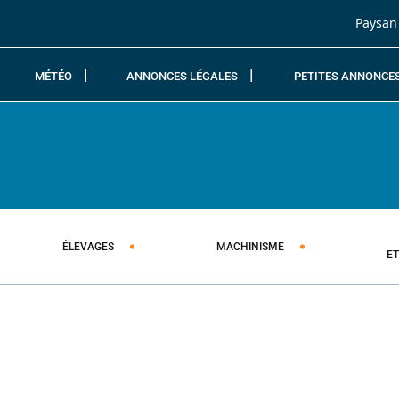
Passer au contenu
Paysan
MÉTÉO
ANNONCES LÉGALES
PETITES ANNONCE
ÉLEVAGES
MACHINISME
E