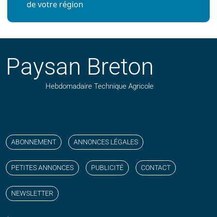
de votre région
Paysan Breton
Hebdomadaire Technique Agricole
Suivez nos publications avec notre flux RSS
Aimez-nous sur facebook
Retrouvez-nous sur Linkedin
Suivez-nous sur instagram
Regardez-nous sur YouTube
ABONNEMENT
ANNONCES LÉGALES
PETITES ANNONCES
PUBLICITÉ
CONTACT
NEWSLETTER