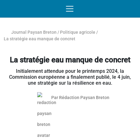
Passer au contenu
NAVIGATION MOBILE
O
NAVIGATION
PRINCIPALE
Journal Paysan Breton
/
Politique agricole
/
La stratégie eau manque de concret
La stratégie eau manque de concret
Initialement attendue pour le printemps 2024, la
Commission européenne a finalement publié, le 4 juin,
une stratégie sur la résilience en eau.
Par
Rédaction Paysan Breton
Article réservé aux abonnés