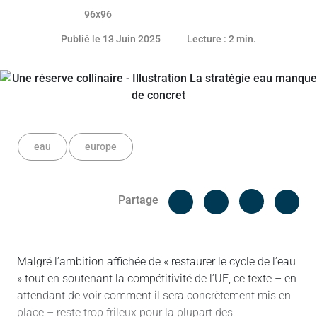
12 juin 2025
Publié le 13 Juin 2025
Lecture : 2 min.
eau
europe
Facebook
Cop
Partage
Messenger
Linked in
Malgré l’ambition affichée de « restaurer le cycle de l’eau
» tout en soutenant la compétitivité de l’UE, ce texte – en
attendant de voir comment il sera concrètement mis en
place – reste trop frileux pour la plupart des