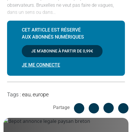
observateurs. Bruxelles ne veut pas faire de vagues,
dans un sens ou dans…
CET ARTICLE EST RÉSERVÉ
AUX ABONNÉS NUMÉRIQUES
JE M’ABONNE À PARTIR DE
0,99€
JE ME CONNECTE
Tags
:
eau
,
europe
Facebook
C
Partage
Messenger
Linked i