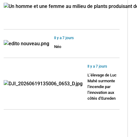
Il y a 7 jours
Néo
Il y a 7 jours
L’élevage de Luc
Mahé surmonte
l’incendie par
l’innovation aux
côtés d’Eureden