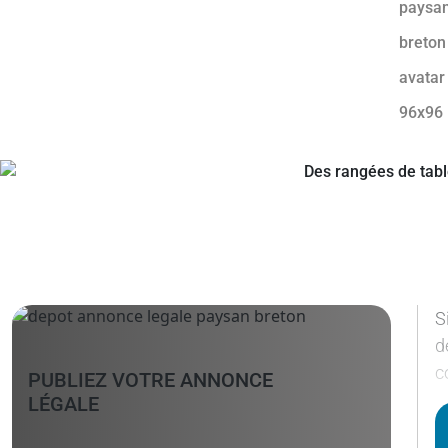
S
d
c
PUBLIEZ VOTRE ANNONCE
LÉGALE