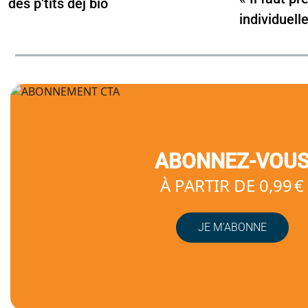
des p’tits dej bio
individuell
ABONNEZ-VOU
À PARTIR DE 0,99 €
JE M’ABONNE