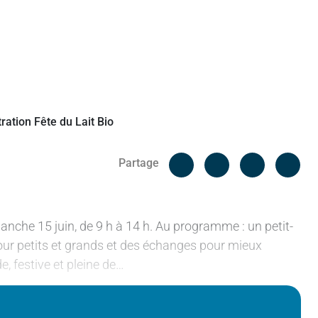
Facebook
Cop
Partage
Messenger
Linked in
anche 15 juin, de 9 h à 14 h. Au programme : un petit-
our petits et grands et des échanges pour mieux
 festive et pleine de…