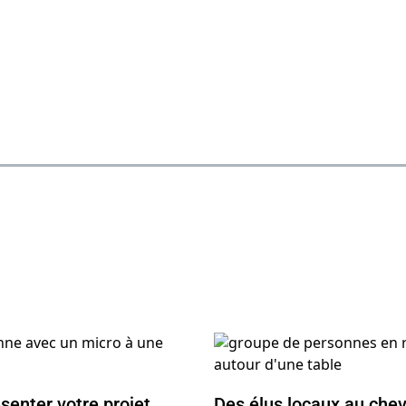
ésenter votre projet
Des élus locaux au chev