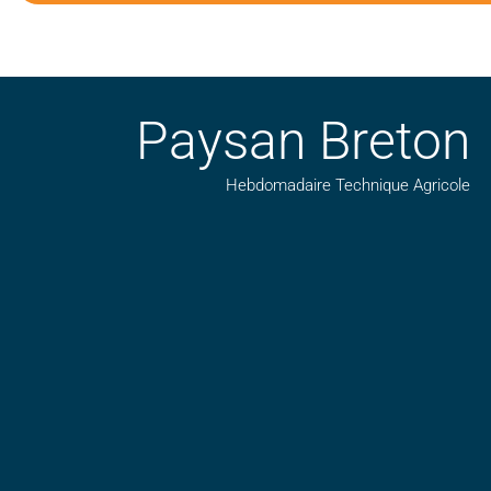
Paysan Breton
Hebdomadaire Technique Agricole
Suivez nos publications avec notre flux RSS
Aimez-nous sur facebook
Retrouvez-nous sur Linkedin
Suivez-nous sur insta
Regardez-nous