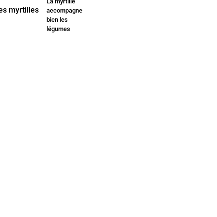
La myrtille
accompagne
bien les
légumes