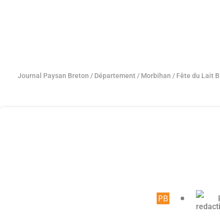
Journal Paysan Breton
/
Département
/
Morbihan
/
Fête du Lait B
Article rése