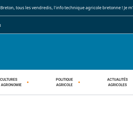
 Breton
, tous les vendredis, l'info technique agricole bretonne !
Je m
S
JOURNAL PAYSAN BRETON
HEBDOMADAIRE TECHNIQUE AGRI
CULTURES
POLITIQUE
ACTUALITÉS
T AGRONOMIE
AGRICOLE
AGRICOLES