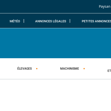
Passer au contenu
Paysan
MÉTÉO
ANNONCES LÉGALES
PETITES ANNONCE
ÉLEVAGES
MACHINISME
E