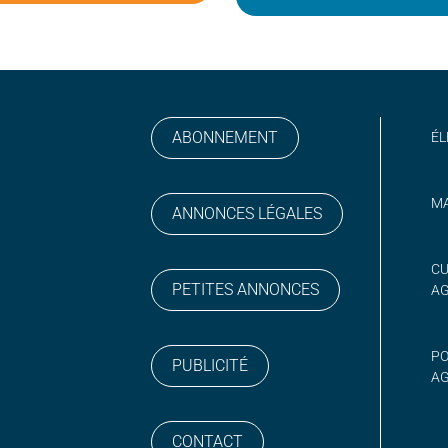
ABONNEMENT
ÉL
MA
ANNONCES LÉGALES
gram
 sur YouTube
CU
PETITES ANNONCES
A
PO
PUBLICITÉ
AG
CONTACT