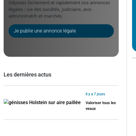
Déposez facilement et rapidement vos annonces
légales : vie des sociétés, judiciaire, avis
administratifs et marchés.
Je publie une annonce légale
Les dernières actus
Il y a 7 jours
Valoriser tous les
veaux