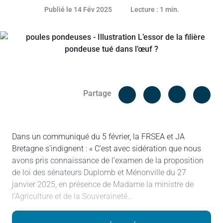
13 février 2025
Publié le 14 Fév 2025
Lecture : 1 min.
Facebook
Cop
Partage
Messenger
Linked in
Dans un communiqué du 5 février, la FRSEA et JA
Bretagne s’indignent : « C’est avec sidération que nous
avons pris connaissance de l’examen de la proposition
de loi des sénateurs Duplomb et Ménonville du 27
janvier 2025, en présence de Madame la ministre de
l’Agriculture et de la Souveraineté…