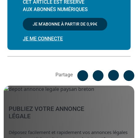
CET ARTICLE EST RÉSERVÉ
AUX ABONNÉS NUMÉRIQUES
JE M’ABONNE À PARTIR DE
0,99€
JE ME CONNECTE
Facebook
C
Partage
Messenger
Linked i
PUBLIEZ VOTRE ANNONCE
LÉGALE
Déposez facilement et rapidement vos annonces légales