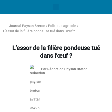
Passer au contenu
NAVIGATION MOBILE
O
NAVIGATION
PRINCIPALE
Journal Paysan Breton
/
Politique agricole
/
L’essor de la filière pondeuse tué dans l’œuf ?
L’essor de la filière pondeuse tué
dans l’œuf ?
Par
Rédaction Paysan Breton
Article réservé aux abonnés