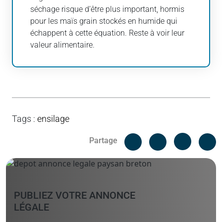
séchage risque d’être plus important, hormis
pour les maïs grain stockés en humide qui
échappent à cette équation. Reste à voir leur
valeur alimentaire.
Tags
:
ensilage
Facebook
C
Partage
Messenger
Linked i
PUBLIEZ VOTRE ANNONCE
LÉGALE