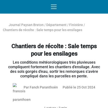
Passer au contenu
NAVIGATION MOBILE
O
NAVIGATION
PRINCIPALE
Journal Paysan Breton
/
Département
/
Finistère
/
Chantiers de récolte : Sale temps pour les ensilages
Chantiers de récolte : Sale temps
pour les ensilages
Les conditions météorologiques très pluvieuses
compliquent fortement les chantiers d’ensilage. Avec
des sols gorgés d’eau, sortir les remorques s’avère
compliqué dans les parcelles en pente.
24 octo
Par
Fanch Paranthoën
Publié le 25 Oct 2024