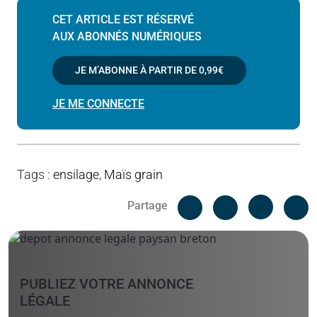
CET ARTICLE EST RÉSERVÉ
AUX ABONNÉS NUMÉRIQUES
JE M’ABONNE À PARTIR DE
0,99€
JE ME CONNECTE
Tags
:
ensilage
,
Maïs grain
Facebook
C
Partage
Messenger
Linked i
PUBLIEZ VOTRE ANNONCE
LÉGALE