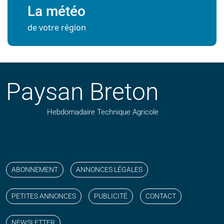
La météo
de votre région
Paysan Breton
Hebdomadaire Technique Agricole
Suivez nos publications avec notre flux RSS
Aimez-nous sur facebook
Retrouvez-nous sur Linkedin
Suivez-nous sur instagram
Regardez-nous sur YouTube
ABONNEMENT
ANNONCES LÉGALES
PETITES ANNONCES
PUBLICITÉ
CONTACT
NEWSLETTER