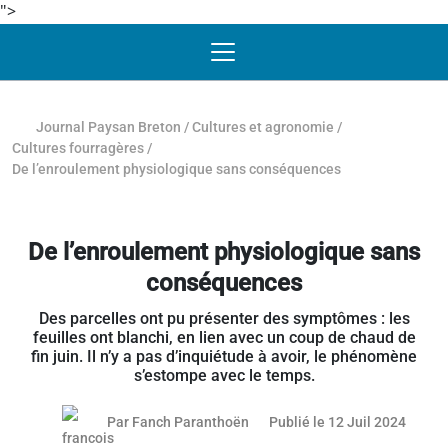
">
Passer au contenu
NAVIGATION MOBILE
O
NAVIGATION
PRINCIPALE
Journal Paysan Breton
/
Cultures et agronomie
/
Cultures fourragères
/
De l’enroulement physiologique sans conséquences
De l’enroulement physiologique sans
conséquences
Des parcelles ont pu présenter des symptômes : les
feuilles ont blanchi, en lien avec un coup de chaud de
fin juin. Il n’y a pas d’inquiétude à avoir, le phénomène
s’estompe avec le temps.
11 juil
Par
Fanch Paranthoën
Publié le 12 Juil 2024
Article réservé aux abonnés