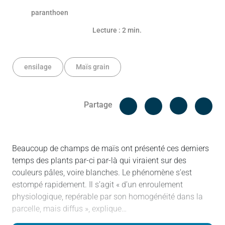
Lecture : 2 min.
ensilage
Maïs grain
Facebook
Cop
Partage
Messenger
Linked in
Beaucoup de champs de maïs ont présenté ces derniers
temps des plants par-ci par-là qui viraient sur des
couleurs pâles, voire blanches. Le phénomène s’est
estompé rapidement. Il s’agit « d’un enroulement
physiologique, repérable par son homogénéité dans la
parcelle, mais diffus », explique…