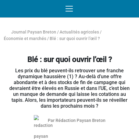
Passer au contenu
NAVIGATION MOBILE
O
NAVIGATION
PRINCIPALE
Journal Paysan Breton
/
Actualités agricoles
/
Économie et marchés
/
Blé : sur quoi ouvrir l’œil ?
Blé : sur quoi ouvrir l’œil ?
Les prix du blé peuvent-ils retrouver une franche
dynamique haussière (1) ? Au-delà d’une offre
abondante et à des stocks de fin de campagne qui
devraient être élevés en Russie et dans l’UE, c’est bien
un manque de demande qui laisse les cotations au
tapis. Alors, les importateurs peuvent-ils se réveiller
dans les prochains mois ?
Par
Rédaction Paysan Breton