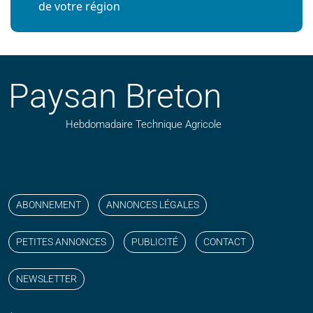
de votre région
Paysan Breton
Hebdomadaire Technique Agricole
Suivez nos publications avec notre flux RSS
Aimez-nous sur facebook
Retrouvez-nous sur Linkedin
Suivez-nous sur instagram
Regardez-nous sur YouTube
ABONNEMENT
ANNONCES LÉGALES
PETITES ANNONCES
PUBLICITÉ
CONTACT
NEWSLETTER