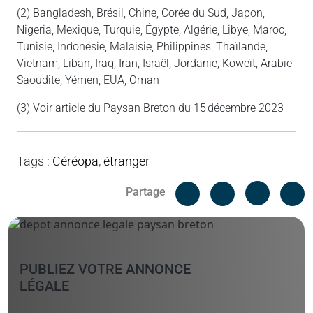
(2) Bangladesh, Brésil, Chine, Corée du Sud, Japon,
Nigeria, Mexique, Turquie, Égypte, Algérie, Libye, Maroc,
Tunisie, Indonésie, Malaisie, Philippines, Thaïlande,
Vietnam, Liban, Iraq, Iran, Israël, Jordanie, Koweït, Arabie
Saoudite, Yémen, EUA, Oman
(3) Voir article du Paysan Breton du 15 décembre 2023
Tags
:
Céréopa
,
étranger
Facebook
C
Partage
Messenger
Linked i
PUBLIEZ VOTRE ANNONCE
LÉGALE