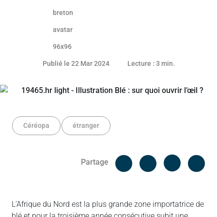
21 mars 2024
Publié le 22 Mar 2024
Lecture : 3 min.
Céréopa
étranger
Facebook
Cop
Partage
Messenger
Linked in
L’Afrique du Nord est la plus grande zone importatrice de
blé et pour la troisième année consécutive subit une