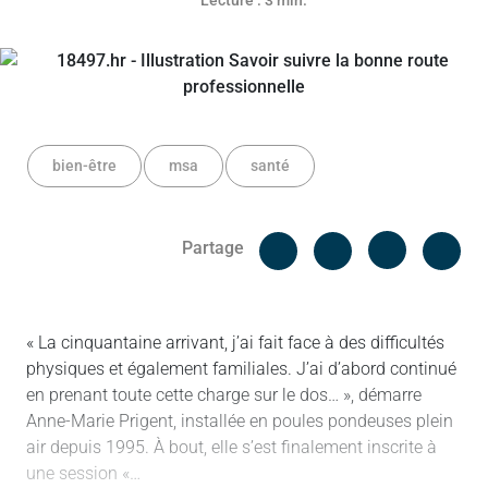
Lecture : 3 min.
bien-être
msa
santé
Facebook
Cop
Partage
Messenger
Linked in
« La cinquantaine arrivant, j’ai fait face à des difficultés
physiques et également familiales. J’ai d’abord continué
en prenant toute cette charge sur le dos… », démarre
Anne-Marie Prigent, installée en poules pondeuses plein
air depuis 1995. À bout, elle s’est finalement inscrite à
une session «…