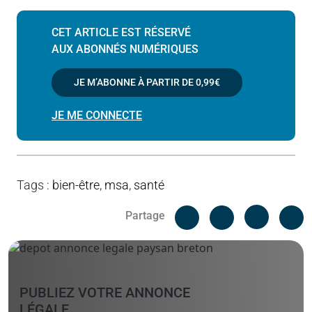
CET ARTICLE EST RÉSERVÉ
AUX ABONNÉS NUMÉRIQUES
JE M’ABONNE À PARTIR DE
0,99€
JE ME CONNECTE
Tags
:
bien-être
,
msa
,
santé
Facebook
C
Partage
Messenger
Linked i
PUBLIEZ VOTRE ANNONCE
LÉGALE