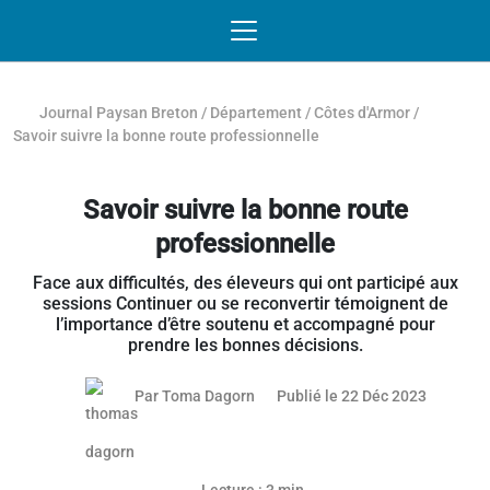
Passer au contenu
NAVIGATION MOBILE
O
NAVIGATION
PRINCIPALE
Journal Paysan Breton
/
Département
/
Côtes d'Armor
/
Savoir suivre la bonne route professionnelle
Savoir suivre la bonne route
professionnelle
Face aux difficultés, des éleveurs qui ont participé aux
sessions Continuer ou se reconvertir témoignent de
l’importance d’être soutenu et accompagné pour
prendre les bonnes décisions.
04 janvie
Par
Toma Dagorn
Publié le 22 Déc 2023
Article réservé aux abonnés