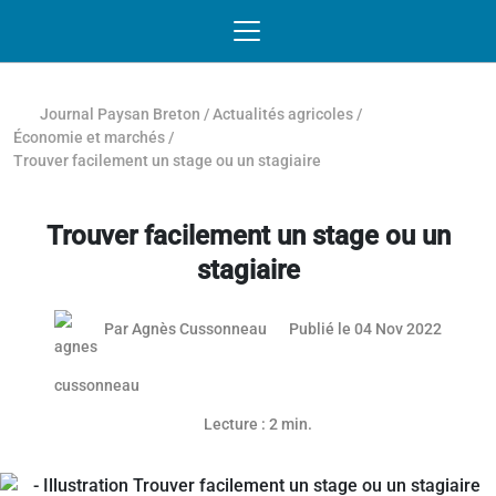
Passer au contenu
NAVIGATION MOBILE
O
NAVIGATION
PRINCIPALE
Journal Paysan Breton
/
Actualités agricoles
/
Économie et marchés
/
Trouver facilement un stage ou un stagiaire
Trouver facilement un stage ou un
stagiaire
25 mai 
Par
Agnès Cussonneau
Publié le 04 Nov 2022
Lecture : 2 min.