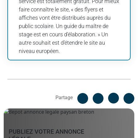
service est totalement gratuit. Pour mieux
faire connaître le site, « des flyers et
affiches vont être distribués auprès du
public scolaire. Un guide du maître de
stage est en cours d’élaboration. » Un
autre souhait est d’étendre le site au
niveau européen.
Facebook
C
Partage
Messenger
Linked i
PUBLIEZ VOTRE ANNONCE