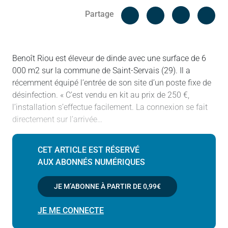
Facebook
Cop
Partage
Messenger
Linked in
Benoît Riou est éleveur de dinde avec une surface de 6
000 m2 sur la commune de Saint-Servais (29). Il a
récemment équipé l’entrée de son site d’un poste fixe de
désinfection. « C’est vendu en kit au prix de 250 €,
l’installation s’effectue facilement. La connexion se fait
directement sur l’arrivée…
CET ARTICLE EST RÉSERVÉ
AUX ABONNÉS NUMÉRIQUES
JE M’ABONNE À PARTIR DE
0,99€
JE ME CONNECTE