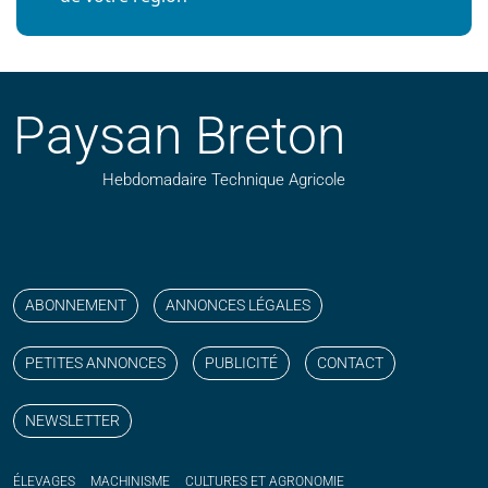
Paysan Breton
Hebdomadaire Technique Agricole
Suivez nos publications avec notre flux RSS
Aimez-nous sur facebook
Retrouvez-nous sur Linkedin
Suivez-nous sur instagram
Regardez-nous sur YouTube
ABONNEMENT
ANNONCES LÉGALES
PETITES ANNONCES
PUBLICITÉ
CONTACT
NEWSLETTER
ÉLEVAGES
MACHINISME
CULTURES ET AGRONOMIE