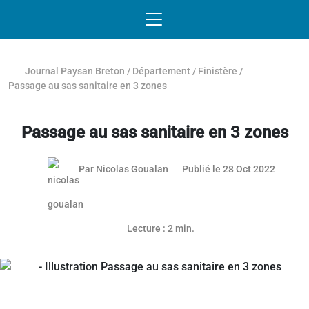
Passer au contenu
NAVIGATION MOBILE
O
NAVIGATION
PRINCIPALE
Journal Paysan Breton
/
Département
/
Finistère
/
Passage au sas sanitaire en 3 zones
Passage au sas sanitaire en 3 zones
26 mai 
Par
Nicolas Goualan
Publié le 28 Oct 2022
Article réservé aux abonnés
Lecture : 2 min.