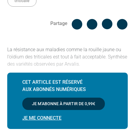
triticale
Facebook
Cop
Partage
Messenger
Linked in
La résistance aux maladies comme la rouille jaune ou
l’oïdium des triticales est tout à fait acceptable. Synthèse
des variétés observées par Arvalis.
CET ARTICLE EST RÉSERVÉ
AUX ABONNÉS NUMÉRIQUES
JE M’ABONNE À PARTIR DE
0,99€
JE ME CONNECTE