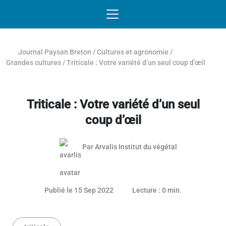
Passer au contenu
NAVIGATION MOBILE
O
NAVIGATION
PRINCIPALE
Journal Paysan Breton
/
Cultures et agronomie
/
Grandes cultures
/
Triticale : Votre variété d’un seul coup d’œil
Triticale : Votre variété d’un seul
coup d’œil
Par
Arvalis Institut du végétal
Article réservé aux abonnés
25 mai 2023
Publié le 15 Sep 2022
Lecture : 0 min.