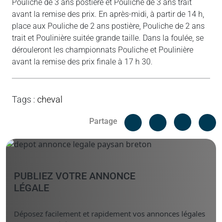
Pouliche de 3 ans postière et Pouliche de 3 ans trait
avant la remise des prix. En après-midi, à partir de 14 h,
place aux Pouliche de 2 ans postière, Pouliche de 2 ans
trait et Poulinière suitée grande taille. Dans la foulée, se
dérouleront les championnats Pouliche et Poulinière
avant la remise des prix finale à 17 h 30.
Tags
:
cheval
Facebook
C
Partage
Messenger
Linked i
PUBLIEZ VOTRE ANNONCE
LÉGALE
Déposez facilement et rapidement vos annonces légales