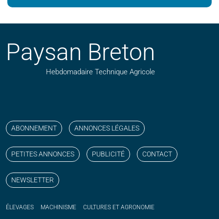
Paysan Breton
Hebdomadaire Technique Agricole
Suivez nos publications avec notre flux RSS
Aimez-nous sur facebook
Retrouvez-nous sur Linkedin
Suivez-nous sur instagram
Regardez-nous sur YouTube
ABONNEMENT
ANNONCES LÉGALES
PETITES ANNONCES
PUBLICITÉ
CONTACT
NEWSLETTER
ÉLEVAGES
MACHINISME
CULTURES ET AGRONOMIE