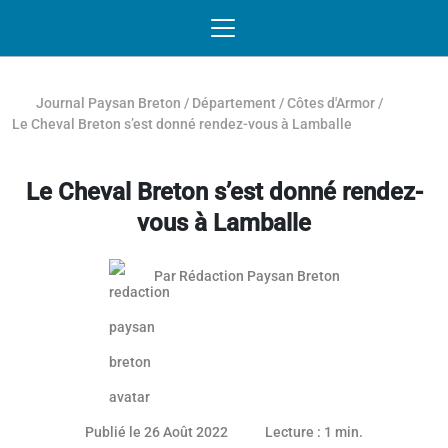
Passer au contenu
NAVIGATION MOBILE
O
NAVIGATION
PRINCIPALE
Journal Paysan Breton
/
Département
/
Côtes d'Armor
/
Le Cheval Breton s’est donné rendez-vous à Lamballe
Le Cheval Breton s’est donné rendez-
vous à Lamballe
Par
Rédaction Paysan Breton
25 mai 2023
Publié le 26 Août 2022
Lecture : 1 min.