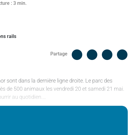
ture : 3 min.
Facebook
Cop
Partage
Messenger
Linked in
r sont dans la dernière ligne droite. Le parc des
 près de 500 animaux les vendredi 20 et samedi 21 mai.
rrir au quotidien.…