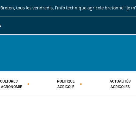
 Breton
, tous les vendredis, l'info technique agricole bretonne !
Je m
S
JOURNAL PAYSAN BRETON
HEBDOMADAIRE TECHNIQUE AGRI
CULTURES
POLITIQUE
ACTUALITÉS
T AGRONOMIE
AGRICOLE
AGRICOLES