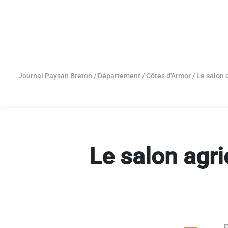
Journal Paysan Breton
/
Département
/
Côtes d'Armor
/
Le salon 
Le salon agr