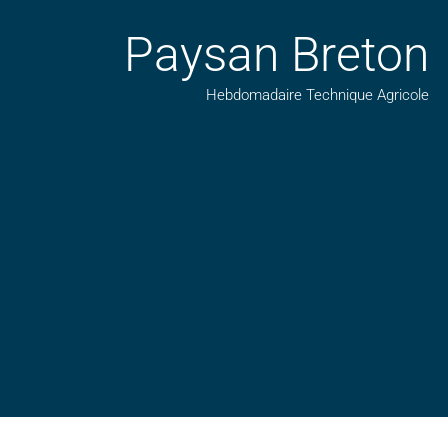
Paysan Breton
Hebdomadaire Technique Agricole
Suivez nos publications avec notre flux RSS
Aimez-nous sur facebook
Retrouvez-nous sur Linkedin
Suivez-nous sur insta
Regardez-nous