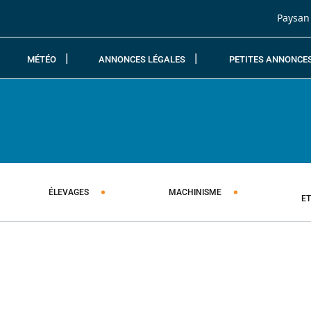
Passer au contenu
Paysan
MÉTÉO
ANNONCES LÉGALES
PETITES ANNONCE
ÉLEVAGES
MACHINISME
E