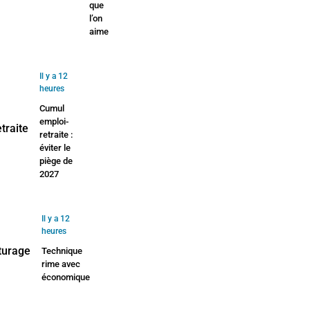
que
l’on
aime
Il y a 12
heures
Cumul
emploi-
retraite :
éviter le
piège de
2027
Il y a 12
heures
Technique
rime avec
économique