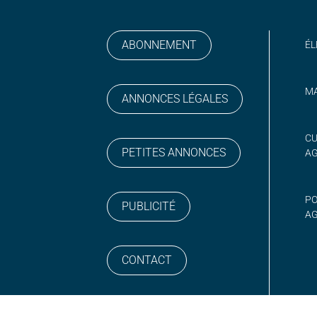
ABONNEMENT
ÉL
MA
ANNONCES LÉGALES
gram
 sur YouTube
CU
PETITES ANNONCES
A
PO
PUBLICITÉ
AG
CONTACT
NEWSLETTER