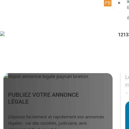
Article
L
e
«
PUBLIEZ VOTRE ANNONCE
LÉGALE
Déposez facilement et rapidement vos annonces
légales : vie des sociétés, judiciaire, avis