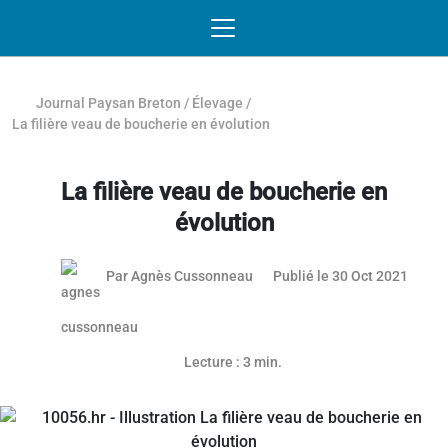
Passer au contenu
NAVIGATION MOBILE
O
NAVIGATION
PRINCIPALE
Journal Paysan Breton
/
Élevage
/
La filière veau de boucherie en évolution
La filière veau de boucherie en
évolution
29 oct
Par
Agnès Cussonneau
Publié le 30 Oct 2021
Article réservé aux abonnés
Lecture : 3 min.