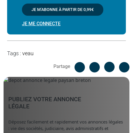
JE M’ABONNE À PARTIR DE
0,99€
JE ME CONNECTE
Tags
:
veau
Facebook
C
Partage
Messenger
Linked i
PUBLIEZ VOTRE ANNONCE
LÉGALE
Déposez facilement et rapidement vos annonces légales
: vie des sociétés, judiciaire, avis administratifs et