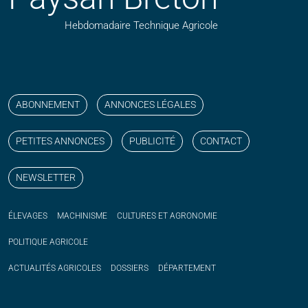
Hebdomadaire Technique Agricole
Suivez nos publications avec notre flux RSS
Aimez-nous sur facebook
Retrouvez-nous sur Linkedin
Suivez-nous sur instagram
Regardez-nous sur YouTube
ABONNEMENT
ANNONCES LÉGALES
PETITES ANNONCES
PUBLICITÉ
CONTACT
NEWSLETTER
ÉLEVAGES
MACHINISME
CULTURES ET AGRONOMIE
POLITIQUE
AGRICOLE
ACTUALITÉS
AGRICOLES
DOSSIERS
DÉPARTEMENT