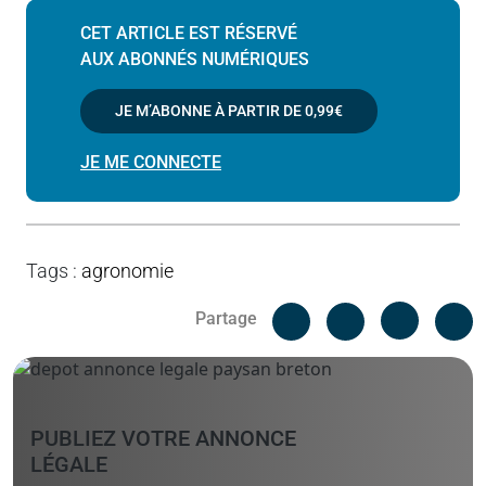
CET ARTICLE EST RÉSERVÉ
AUX ABONNÉS NUMÉRIQUES
JE M’ABONNE À PARTIR DE
0,99€
JE ME CONNECTE
Tags
:
agronomie
Facebook
C
Partage
Messenger
Linked i
PUBLIEZ VOTRE ANNONCE
LÉGALE