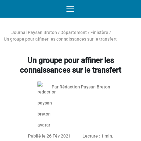
Passer au contenu
NAVIGATION MOBILE
O
NAVIGATION
PRINCIPALE
Journal Paysan Breton
/
Département
/
Finistère
/
Un groupe pour affiner les connaissances sur le transfert
Un groupe pour affiner les
connaissances sur le transfert
Par
Rédaction Paysan Breton
Article réservé aux abonnés
Publié le 26 Fév 2021
Lecture : 1 min.