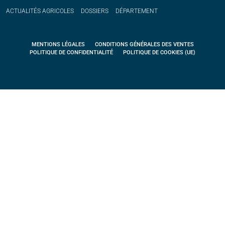
ACTUALITÉS
AGRICOLES
DOSSIERS
DÉPARTEMENT
MENTIONS LÉGALES
CONDITIONS GÉNÉRALES DES VENTES
POLITIQUE DE CONFIDENTIALITÉ
POLITIQUE DE COOKIES (UE)