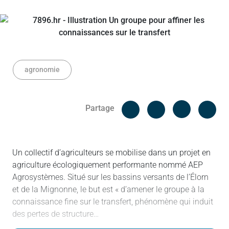
agronomie
Facebook
Cop
Partage
Messenger
Linked in
Un collectif d’agriculteurs se mobilise dans un projet en
agriculture écologiquement performante nommé AEP
Agrosystèmes. Situé sur les bassins versants de l’Élorn
et de la Mignonne, le but est « d’amener le groupe à la
connaissance fine sur le transfert, phénomène qui induit
des pertes de structure…