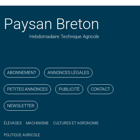
Paysan Breton
Hebdomadaire Technique Agricole
Suivez nos publications avec notre flux RSS
Aimez-nous sur facebook
Retrouvez-nous sur Linkedin
Suivez-nous sur instagram
Regardez-nous sur YouTube
ABONNEMENT
ANNONCES LÉGALES
PETITES ANNONCES
PUBLICITÉ
CONTACT
NEWSLETTER
ÉLEVAGES
MACHINISME
CULTURES ET AGRONOMIE
POLITIQUE
AGRICOLE