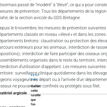
ésormais passé de “modéré” à “élevé”, ce qui a pour cons
esures de prévention. Tous les départements de la région B
ahé, de la section avicole du GDS Bretagne.
epuis le 6 novembre, les mesures de prévention suivantes
épartements classés en niveau « élevé » et dans les zones à 
épartements bretons : claustration ou protection des élevag
arcours extérieurs pour les animaux ; interdiction de rass
xpositions) ; interdiction de faire participer des oiseaux o
assemblements organisés dans le reste du territoire ; interd
nterdiction d’utilisation d’appelant. Les mesures suivantes 
erritoire : surveillance clinique quotidienne dans les élev
Il y a 2
igeons voyageurs au départ ou à l’arrivée d’un département
jours
iseaux ne pouvant être confinés ou protégés sous filet.
Garder
cette
ruralité
que
l’on