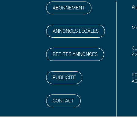
ABONNEMENT
ÉL
MA
ANNONCES LÉGALES
gram
 sur YouTube
CU
PETITES ANNONCES
A
PO
PUBLICITÉ
AG
CONTACT
NEWSLETTER