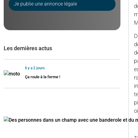
Je publie une annonce légale
d
m
M
D
d
Les dernières actus
d
p
Il y a 2 jours
e
r
Ça roule à la ferme !
i
t
p
o