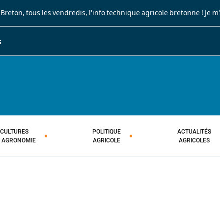
 Breton
, tous les vendredis, l'info technique agricole bretonne !
Je m
S
JOURNAL PAYSAN BRETON
HEBDOMADAIRE TECHNIQUE AGRI
CULTURES
POLITIQUE
ACTUALITÉS
T AGRONOMIE
AGRICOLE
AGRICOLES