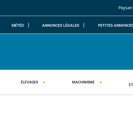
Passer au contenu
Paysan
MÉTÉO
ANNONCES LÉGALES
PETITES ANNONCE
ÉLEVAGES
MACHINISME
E