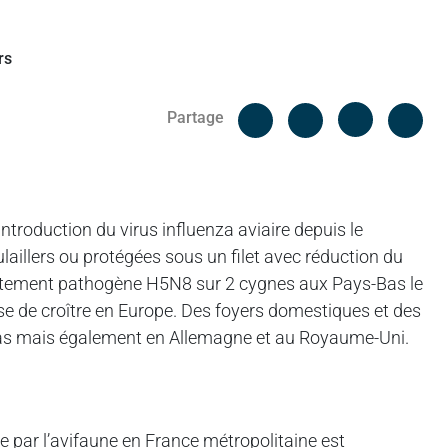
Facebook
Cop
Partage
Messenger
Linked in
ntroduction du virus influenza aviaire depuis le
ulaillers ou protégées sous un filet avec réduction du
hautement pathogène H5N8 sur 2 cygnes aux Pays-Bas le
se de croître en Europe. Des foyers domestiques et des
Bas mais également en Allemagne et au Royaume-Uni.
re par l’avifaune en France métropolitaine est