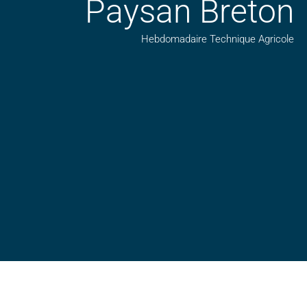
Paysan Breton
Hebdomadaire Technique Agricole
Suivez nos publications avec notre flux RSS
Aimez-nous sur facebook
Retrouvez-nous sur Linkedin
Suivez-nous sur insta
Regardez-nous