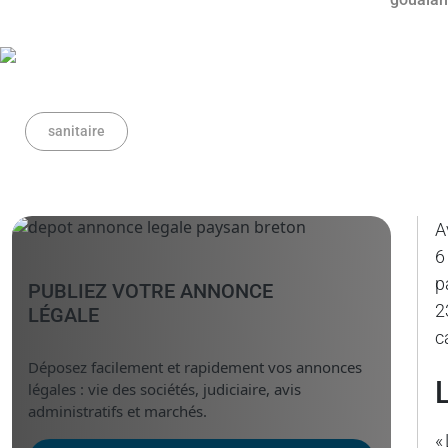
sanitaire
A
6
p
PUBLIEZ VOTRE ANNONCE
2
LÉGALE
c
Déposez facilement et rapidement vos annonces
légales : vie des sociétés, judiciaire, avis
administratifs et marchés.
«