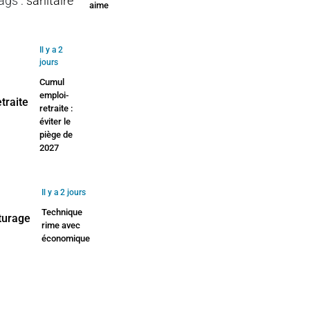
ags
:
sanitaire
aime
Il y a 2
jours
Cumul
emploi-
retraite :
éviter le
piège de
2027
Il y a 2 jours
Technique
rime avec
économique