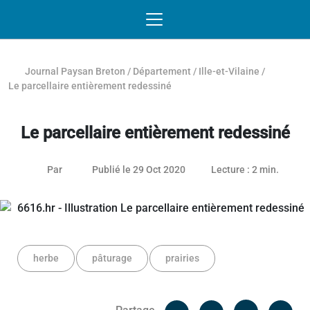
Passer au contenu
NAVIGATION MOBILE
O
NAVIGATION
PRINCIPALE
Journal Paysan Breton
/
Département
/
Ille-et-Vilaine
/
Le parcellaire entièrement redessiné
Le parcellaire entièrement redessiné
26 janvier 2021
Par
Publié le 29 Oct 2020
Lecture : 2 min.
herbe
pâturage
prairies
Facebook
Cop