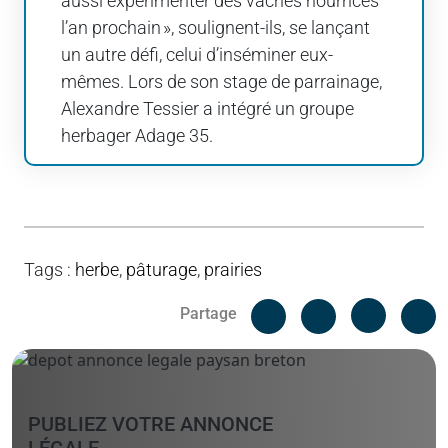
aussi expérimenter des vaches nourrices
l’an prochain », soulignent-ils, se lançant
un autre défi, celui d’inséminer eux-
mêmes. Lors de son stage de parrainage,
Alexandre Tessier a intégré un groupe
herbager Adage 35.
Tags
:
herbe
,
pâturage
,
prairies
Facebook
C
Partage
Messenger
Linked i
PUBLIEZ VOTRE ANNONCE
LÉGALE