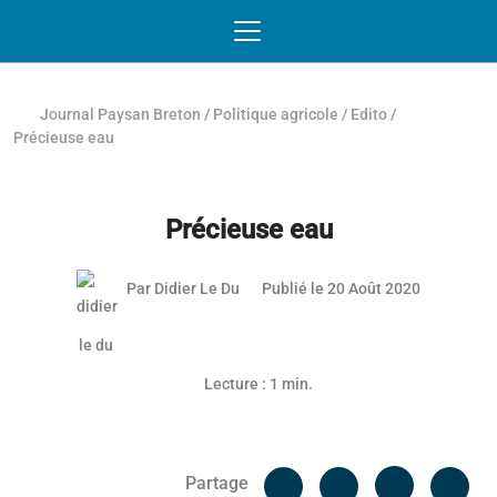
Passer au contenu
NAVIGATION MOBILE
O
NAVIGATION
PRINCIPALE
Journal Paysan Breton
/
Politique agricole
/
Edito
/
Précieuse eau
Précieuse eau
Par
Didier Le Du
Publié le 20 Août 2020
Lecture : 1 min.
Facebook
Cop
Partage