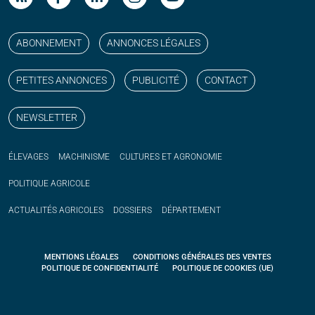
Suivez nos publications avec notre flux RSS
Aimez-nous sur facebook
Retrouvez-nous sur Linkedin
Suivez-nous sur instagram
Regardez-nous sur YouTube
ABONNEMENT
ANNONCES LÉGALES
PETITES ANNONCES
PUBLICITÉ
CONTACT
NEWSLETTER
ÉLEVAGES
MACHINISME
CULTURES ET AGRONOMIE
POLITIQUE
AGRICOLE
ACTUALITÉS
AGRICOLES
DOSSIERS
DÉPARTEMENT
MENTIONS LÉGALES
CONDITIONS GÉNÉRALES DES VENTES
POLITIQUE DE CONFIDENTIALITÉ
POLITIQUE DE COOKIES (UE)