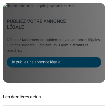
Messenger
Linked i
PUBLIEZ VOTRE ANNONCE
LÉGALE
Déposez facilement et rapidement vos annonces légales
: vie des sociétés, judiciaire, avis administratifs et
marchés.
Je publie une annonce légale
Les dernières actus