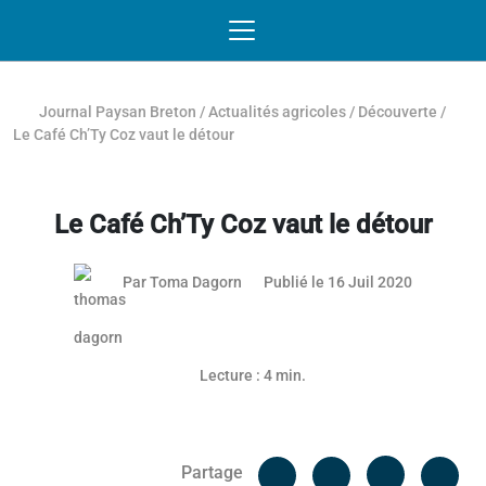
Passer au contenu
NAVIGATION MOBILE
O
NAVIGATION
PRINCIPALE
Journal Paysan Breton
/
Actualités agricoles
/
Découverte
/
Le Café Ch’Ty Coz vaut le détour
Le Café Ch’Ty Coz vaut le détour
Par
Toma Dagorn
Publié le 16 Juil 2020
Lecture : 4 min.
Facebook
Cop
Partage