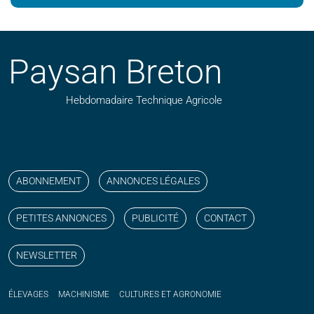
Paysan Breton
Hebdomadaire Technique Agricole
Suivez nos publications avec notre flux RSS
Aimez-nous sur facebook
Retrouvez-nous sur Linkedin
Suivez-nous sur instagram
Regardez-nous sur YouTube
ABONNEMENT
ANNONCES LÉGALES
PETITES ANNONCES
PUBLICITÉ
CONTACT
NEWSLETTER
ÉLEVAGES
MACHINISME
CULTURES ET AGRONOMIE