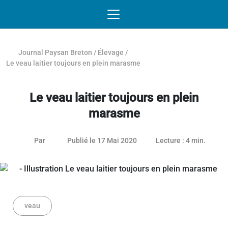
Passer au contenu
NAVIGATION MOBILE
O
NAVIGATION
PRINCIPALE
Journal Paysan Breton
/
Élevage
/
Le veau laitier toujours en plein marasme
Le veau laitier toujours en plein
marasme
26 janvier 2021
Par
Publié le 17 Mai 2020
Lecture : 4 min.
veau