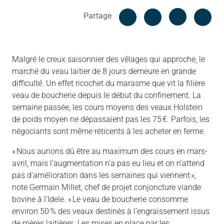
Facebook
Cop
Partage
Messenger
Linked in
Malgré le creux saisonnier des vêlages qui approche, le
marché du veau laitier de 8 jours demeure en grande
difficulté. Un effet ricochet du marasme que vit la filière
veau de boucherie depuis le début du confinement. La
semaine passée, les cours moyens des veaux Holstein
de poids moyen ne dépassaient pas les 75 €. Parfois, les
négociants sont même réticents à les acheter en ferme.
« Nous aurions dû être au maximum des cours en mars-
avril, mais l’augmentation n’a pas eu lieu et on n’attend
pas d’amélioration dans les semaines qui viennent »,
note Germain Millet, chef de projet conjoncture viande
bovine à l’Idele. « Le veau de boucherie consomme
environ 50 % des veaux destinés à l’engraissement issus
de mères laitières. Les mises en place par les