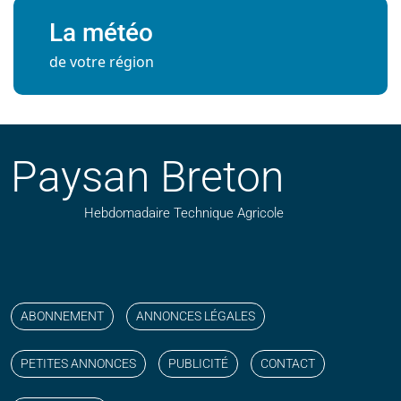
La météo
de votre région
Paysan Breton
Hebdomadaire Technique Agricole
Suivez nos publications avec notre flux RSS
Aimez-nous sur facebook
Retrouvez-nous sur Linkedin
Suivez-nous sur instagram
Regardez-nous sur YouTube
ABONNEMENT
ANNONCES LÉGALES
PETITES ANNONCES
PUBLICITÉ
CONTACT