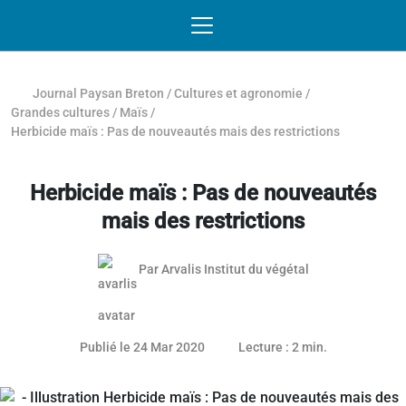
Passer au contenu
NAVIGATION MOBILE
O
NAVIGATION
PRINCIPALE
Journal Paysan Breton
/
Cultures et agronomie
/
Grandes cultures
/
Maïs
/
Herbicide maïs : Pas de nouveautés mais des restrictions
Herbicide maïs : Pas de nouveautés
mais des restrictions
Par
Arvalis Institut du végétal
Publié le 24 Mar 2020
Lecture : 2 min.