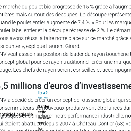
e marché du poulet bio progresse de 15 % grâce à l’augm
ntières mais surtout des découpes. La découpe représente
uand le poulet entier augmente de 7,4 %. « Pour les marq
oulet label entier et la découpe régresse de 2 %. Le démar
ous avons réussi à faire notre place sur ce marché grâce 
iscounter », explique Laurent Girard.
NV veut asseoir sa position de leader du rayon boucherie 
oncept global pour ce rayon traditionnel, créer une marqu
ouge. Les chefs de rayon seront conseillés et accompagnés
4,5 millions d’euros d’investissem
Il y a 9
heures
NV a décidé de créer un concept de rôtisserie global qui s
Garder
onsommateurs de nouveaux produits vont être lancés dans le
cette
ogistiques et d’améliorer notre performance industrielle, n
ruralité
ui étaient abattues depuis 2007 à Château-Gontier (53) von
que
l’on