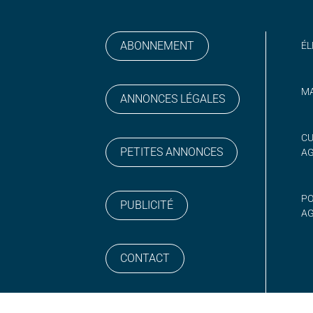
ABONNEMENT
ÉL
MA
ANNONCES LÉGALES
gram
 sur YouTube
CU
PETITES ANNONCES
A
PO
PUBLICITÉ
AG
CONTACT
NEWSLETTER