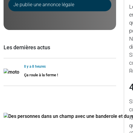
Je publie une annonce légale
L
e
q
p
N
d
Les dernières actus
S
c
Il y a 8 heures
R
Ça roule à la ferme !
S
c
l
q