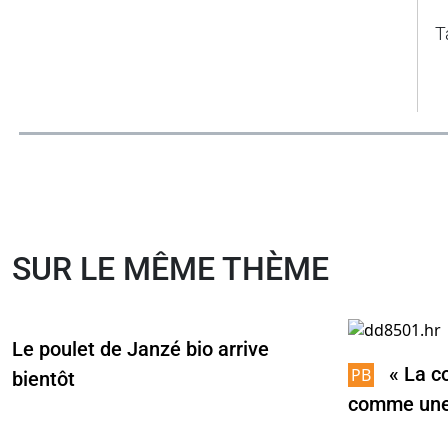
T
SUR LE MÊME THÈME
Le poulet de Janzé bio arrive
« La c
bientôt
comme une