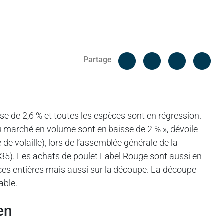
Facebook
Cop
Partage
Messenger
Linked in
sse de 2,6 % et toutes les espèces sont en régression.
u marché en volume sont en baisse de 2 % », dévoile
e volaille), lors de l’assemblée générale de la
35). Les achats de poulet Label Rouge sont aussi en
èces entières mais aussi sur la découpe. La découpe
able.
en