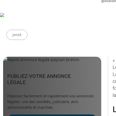
janzé
«
L
L
PUBLIEZ VOTRE ANNONCE
c
LÉGALE
f
l
Déposez facilement et rapidement vos annonces
légales : vie des sociétés, judiciaire, avis
administratifs et marchés.