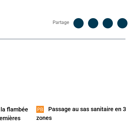
Facebook
C
Partage
Messenger
Linked i
Passage au sas sanitaire en 3
 la flambée
zones
remières