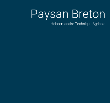
Paysan Breton
Hebdomadaire Technique Agricole
Suivez nos publications avec notre flux RSS
Aimez-nous sur facebook
Retrouvez-nous sur Linkedin
Suivez-nous sur insta
Regardez-nous