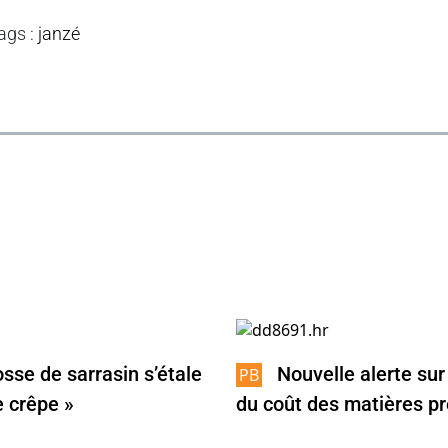
ags
:
janzé
osse de sarrasin s’étale
Nouvelle alerte sur
 crêpe »
du coût des matières p