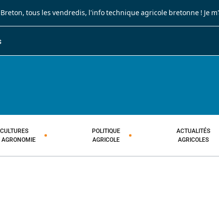
 Breton
, tous les vendredis, l'info technique agricole bretonne !
Je m
S
JOURNAL PAYSAN BRETON
HEBDOMADAIRE TECHNIQUE AGRI
CULTURES
POLITIQUE
ACTUALITÉS
T AGRONOMIE
AGRICOLE
AGRICOLES