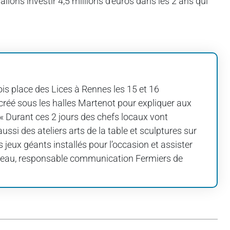
 allons investir 4,5 millions d’euros dans les 2 ans qui
fois place des Lices à Rennes les 15 et 16
créé sous les halles Martenot pour expliquer aux
 « Durant ces 2 jours des chefs locaux vont
a aussi des ateliers arts de la table et sculptures sur
 jeux géants installés pour l’occasion et assister
Moreau, responsable communication Fermiers de