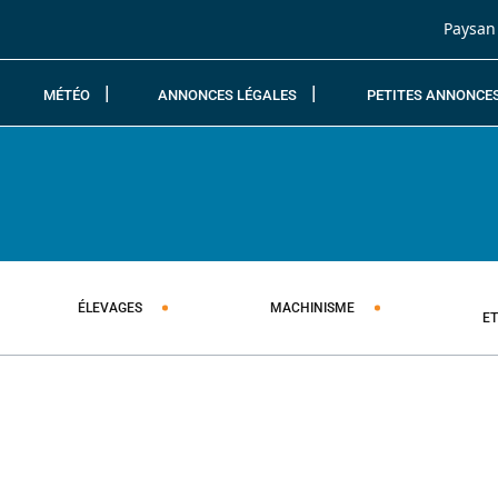
Passer au contenu
Paysan
MÉTÉO
ANNONCES LÉGALES
PETITES ANNONCE
ÉLEVAGES
MACHINISME
E