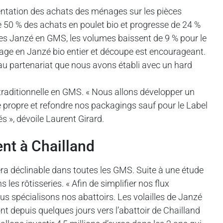
entation des achats des ménages sur les pièces
 50 % des achats en poulet bio et progresse de 24 %
ues Janzé en GMS, les volumes baissent de 9 % pour le
rage en Janzé bio entier et découpe est encourageant.
au partenariat que nous avons établi avec un hard
traditionnelle en GMS. « Nous allons développer un
e propre et refondre nos packagings sauf pour le Label
 », dévoile Laurent Girard.
ent à Chailland
era déclinable dans toutes les GMS. Suite à une étude
s rôtisseries. « Afin de simplifier nos flux
ous spécialisons nos abattoirs. Les volailles de Janzé
t depuis quelques jours vers l’abattoir de Chailland