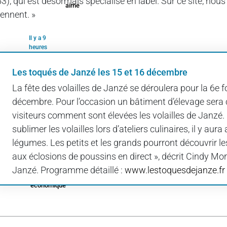
53), qui est désormais spécialisé en label. Sur ce site, nous
aime
iennent. »
Il y a 9
heures
Cumul
Les toqués de Janzé les 15 et 16 décembre
emploi-
retraite :
La fête des volailles de Janzé se déroulera pour la 6e 
éviter le
décembre. Pour l’occasion un bâtiment d’élevage sera 
piège de
2027
visiteurs comment sont élevées les volailles de Janzé.
sublimer les volailles lors d’ateliers culinaires, il y aur
légumes. Les petits et les grands pourront découvrir les
Il y a 9
heures
aux éclosions de poussins en direct », décrit Cindy 
Technique
Janzé. Programme détaillé :
www.lestoquesdejanze.fr
rime avec
économique