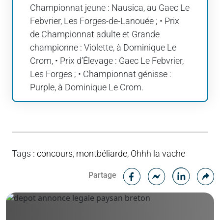
Championnat jeune : Nausica, au Gaec Le
Febvrier, Les Forges-de-Lanouée ; • Prix
de Championnat adulte et Grande
championne : Violette, à Dominique Le
Crom, • Prix d’Élevage : Gaec Le Febvrier,
Les Forges ; • Championnat génisse :
Purple, à Dominique Le Crom.
Tags
:
concours
,
montbéliarde
,
Ohhh la vache
Facebook
C
Partage
Messenger
Linked i