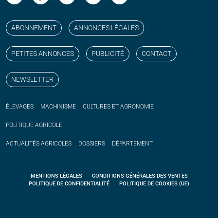
Suivez nos publications avec notre flux RSS
Aimez-nous sur facebook
Retrouvez-nous sur Linkedin
Suivez-nous sur instagram
Regardez-nous sur YouTube
ABONNEMENT
ANNONCES LÉGALES
PETITES ANNONCES
PUBLICITÉ
CONTACT
NEWSLETTER
ÉLEVAGES
MACHINISME
CULTURES ET AGRONOMIE
POLITIQUE
AGRICOLE
ACTUALITÉS
AGRICOLES
DOSSIERS
DÉPARTEMENT
MENTIONS LÉGALES
CONDITIONS GÉNÉRALES DES VENTES
POLITIQUE DE CONFIDENTIALITÉ
POLITIQUE DE COOKIES (UE)