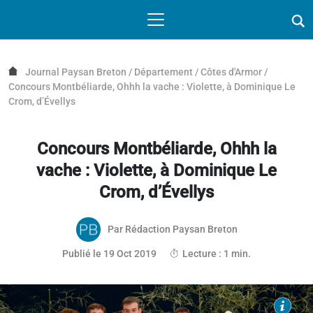
Passer au contenu
NAVIGATION MOBILE
O
NAVIGATION
PRINCIPALE
Journal Paysan Breton
/
Département
/
Côtes d'Armor
/
Concours Montbéliarde, Ohhh la vache : Violette, à Dominique Le
Crom, d’Évellys
Concours Montbéliarde, Ohhh la
vache : Violette, à Dominique Le
Crom, d’Évellys
Par
Rédaction Paysan Breton
17 octobre 2019
Publié le 19 Oct 2019
Lecture : 1 min.