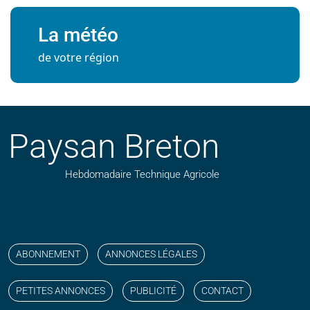
La météo
de votre région
Paysan Breton
Hebdomadaire Technique Agricole
Suivez nos publications avec notre flux RSS
Aimez-nous sur facebook
Retrouvez-nous sur Linkedin
Suivez-nous sur instagram
Regardez-nous sur YouTube
ABONNEMENT
ANNONCES LÉGALES
PETITES ANNONCES
PUBLICITÉ
CONTACT