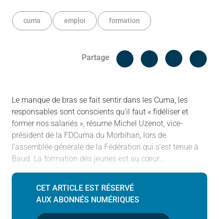
cuma
emploi
formation
Facebook
Cop
Partage
Messenger
Linked in
Le manque de bras se fait sentir dans les Cuma, les
responsables sont conscients qu’il faut « fidéliser et
former nos salariés », résume Michel Uzenot, vice-
président de la FDCuma du Morbihan, lors de
l’assemblée générale de la Fédération qui s’est tenue à
Baud. La formation des jeunes est au cœur…
CET ARTICLE EST RÉSERVÉ
AUX ABONNÉS NUMÉRIQUES