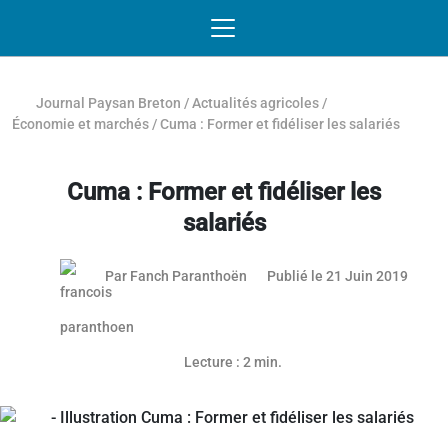
Passer au contenu
NAVIGATION MOBILE
O
NAVIGATION
PRINCIPALE
Journal Paysan Breton
/
Actualités agricoles
/
Économie et marchés
/
Cuma : Former et fidéliser les salariés
Cuma : Former et fidéliser les
salariés
20 jui
Par
Fanch Paranthoën
Publié le 21 Juin 2019
Article réservé aux abonnés
Lecture : 2 min.