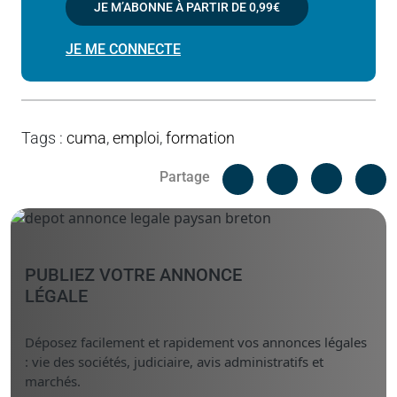
JE M’ABONNE À PARTIR DE
0,99€
JE ME CONNECTE
Tags
:
cuma
,
emploi
,
formation
Facebook
C
Partage
Messenger
Linked i
PUBLIEZ VOTRE ANNONCE
LÉGALE
Déposez facilement et rapidement vos annonces légales
: vie des sociétés, judiciaire, avis administratifs et
marchés.