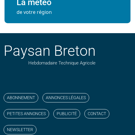
La météo
de votre région
Paysan Breton
Hebdomadaire Technique Agricole
Suivez nos publications avec notre flux RSS
Aimez-nous sur facebook
Retrouvez-nous sur Linkedin
Suivez-nous sur instagram
Regardez-nous sur YouTube
ABONNEMENT
ANNONCES LÉGALES
PETITES ANNONCES
PUBLICITÉ
CONTACT
NEWSLETTER