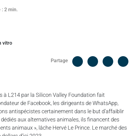
 : 2 min.
Facebook
Cop
Partage
Messenger
Linked in
 à L214 par la Silicon Valley Foundation fait
 fondateur de Facebook, les dirigeants de WhatsApp,
ons antispécistes certainement dans le but d’affaiblir
t dédiés aux alternatives animales, ils financent des
iments animaux », lâche Hervé Le Prince. Le marché des
 dollars d’ici 2023.