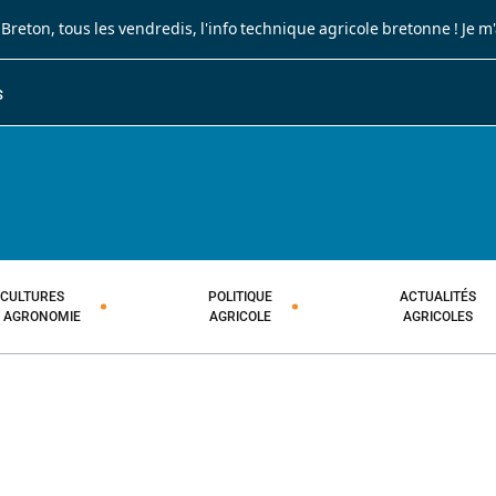
 Breton
, tous les vendredis, l'info technique agricole bretonne !
Je m
S
JOURNAL PAYSAN BRETON
HEBDOMADAIRE TECHNIQUE AGRI
CULTURES
POLITIQUE
ACTUALITÉS
T AGRONOMIE
AGRICOLE
AGRICOLES