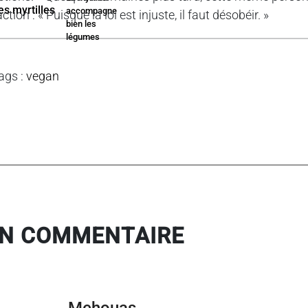
accompagne
’action : « Puisque la loi est injuste, il faut désobéir. »
bien les
légumes
ags
:
vegan
N COMMENTAIRE