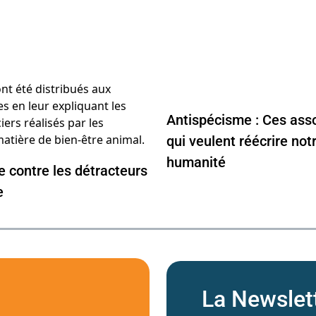
Antispécisme : Ces ass
qui veulent réécrire not
humanité
 contre les détracteurs
e
La Newslet