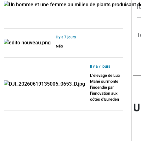
l
T
Il y a 7 jours
Néo
Il y a 7 jours
L’élevage de Luc
Mahé surmonte
l’incendie par
l’innovation aux
côtés d’Eureden
U