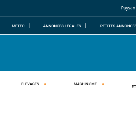
Passer au contenu
Paysan
MÉTÉO
ANNONCES LÉGALES
PETITES ANNONCE
ÉLEVAGES
MACHINISME
E