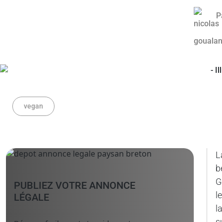
P
vegan
L
b
G
PUBLIEZ VOTRE ANNONCE
l
LÉGALE
l
s