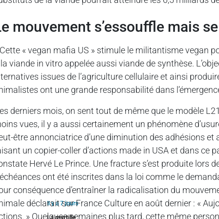
Le mouvement s’essouffle mais se 
 Cette « vegan mafia US » stimule le militantisme vegan p
 la viande in vitro appelée aussi viande de synthèse. L’obj
lternatives issues de l’agriculture cellulaire et ainsi prod
nimalistes ont une grande responsabilité dans l’émergence de 
es derniers mois, on sent tout de même que le modèle L21
oins vues, il y a aussi certainement un phénomène d’usur
eut-être annonciatrice d’une diminution des adhésions et 
aisant un copier-coller d’actions made in USA et dans ce p
onstate Hervé Le Prince. Une fracture s’est produite lors 
’échéances ont été inscrites dans la loi comme le demanda
our conséquence d’entraîner la radicalisation du mouveme
nimale déclarait sur France Culture en août dernier : « Aujo
Il y a 7 jours
ctions. » Quelques semaines plus tard, cette même person
La myrtille