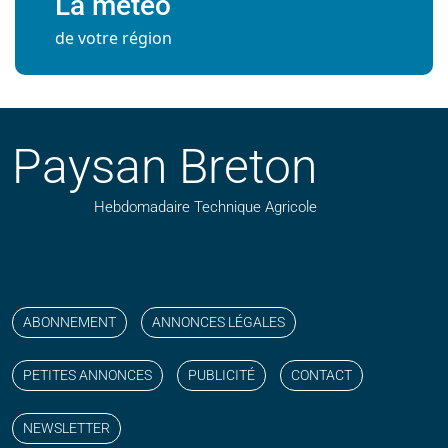
La météo
de votre région
Paysan Breton
Hebdomadaire Technique Agricole
Suivez nos publications avec notre flux RSS
Aimez-nous sur facebook
Retrouvez-nous sur Linkedin
Suivez-nous sur instagram
Regardez-nous sur YouTube
ABONNEMENT
ANNONCES LÉGALES
PETITES ANNONCES
PUBLICITÉ
CONTACT
NEWSLETTER