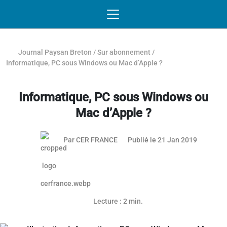
Passer au contenu
NAVIGATION MOBILE
O
NAVIGATION
PRINCIPALE
Journal Paysan Breton
/
Sur abonnement
/
Informatique, PC sous Windows ou Mac d’Apple ?
Informatique, PC sous Windows ou
Mac d’Apple ?
Par
CER FRANCE
Publié le 21 Jan 2019
Article réservé aux abonnés
Lecture : 2 min.