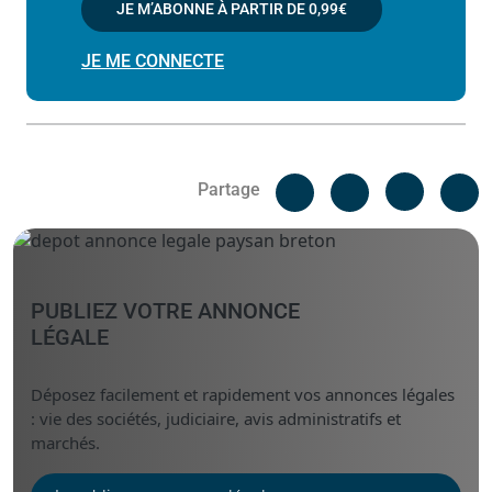
JE M’ABONNE À PARTIR DE
0,99€
JE ME CONNECTE
Facebook
C
Partage
Messenger
Linked i
PUBLIEZ VOTRE ANNONCE
LÉGALE
Déposez facilement et rapidement vos annonces légales
: vie des sociétés, judiciaire, avis administratifs et
marchés.