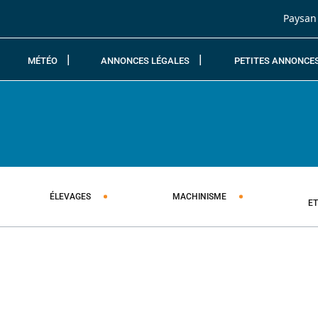
Passer au contenu
Paysan
MÉTÉO
ANNONCES LÉGALES
PETITES ANNONCE
ÉLEVAGES
MACHINISME
E