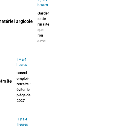
heures
Garder
cette
ruralité
que
l’on
aime
Il y a 4
heures
Cumul
emploi-
retraite :
éviter le
piège de
2027
Il y a 4
heures