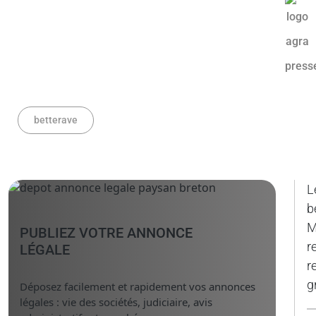
betterave
L
b
M
PUBLIEZ VOTRE ANNONCE
r
LÉGALE
r
g
Déposez facilement et rapidement vos annonces
légales : vie des sociétés, judiciaire, avis