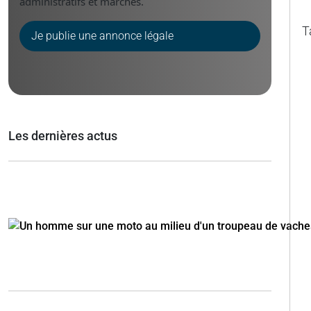
administratifs et marchés.
T
Je publie une annonce légale
Les dernières actus