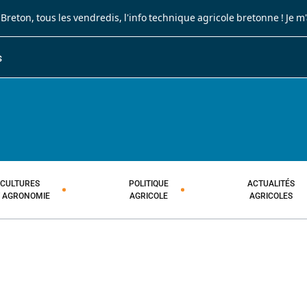
 Breton
, tous les vendredis, l'info technique agricole bretonne !
Je m
S
JOURNAL PAYSAN BRETON
HEBDOMADAIRE TECHNIQUE AGRI
CULTURES
POLITIQUE
ACTUALITÉS
T AGRONOMIE
AGRICOLE
AGRICOLES