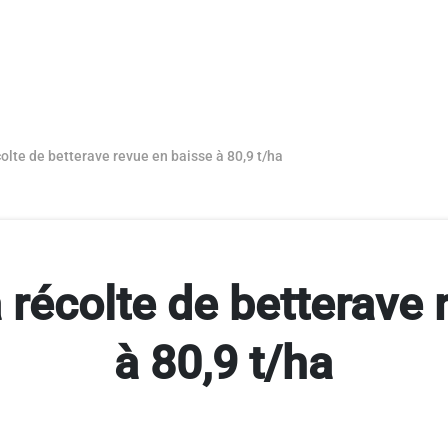
colte de betterave revue en baisse à 80,9 t/ha
 récolte de betterave
à 80,9 t/ha