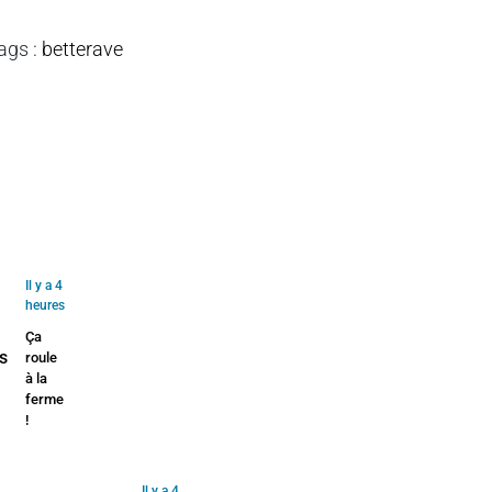
ags
:
betterave
Il y a 4
heures
Ça
roule
à la
ferme
!
Il y a 4