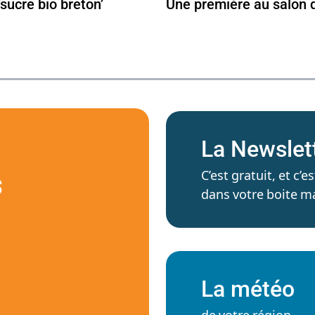
sucre bio breton’
Une première au salon 
La Newslet
C’est gratuit, et c
S
dans votre boite ma
La météo