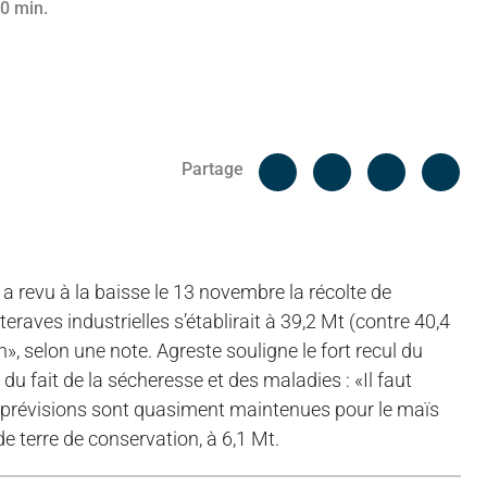
 0 min.
Facebook
Cop
Partage
Messenger
Linked in
) a revu à la baisse le 13 novembre la récolte de
raves industrielles s’établirait à 39,2 Mt (contre 40,4
», selon une note. Agreste souligne le fort recul du
u fait de la sécheresse et des maladies : «Il faut
 prévisions sont quasiment maintenues pour le maïs
de terre de conservation, à 6,1 Mt.