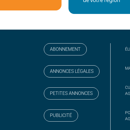
de votre région
ABONNEMENT
ÉL
MA
ANNONCES LÉGALES
gram
 sur YouTube
CU
PETITES ANNONCES
A
PO
PUBLICITÉ
AG