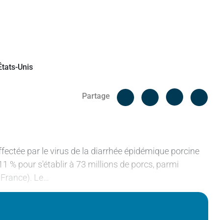
Facebook
Cop
Partage
Messenger
Linked in
fectée par le virus de la diarrhée épidémique porcine
11 % pour s'établir à 73 millions de porcs, parmi
n France). Le…