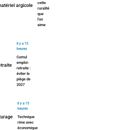
cette
ruralité
que
l’on
aime
Il y a 15
heures
Cumul
emploi-
retraite :
éviter le
piège de
2027
Il y a 15
heures
Technique
rime avec
économique