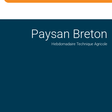
Paysan Breton
Hebdomadaire Technique Agricole
Suivez nos publications avec notre flux RSS
Aimez-nous sur facebook
Retrouvez-nous sur Linkedin
Suivez-nous sur insta
Regardez-nous