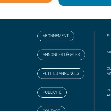
ABONNEMENT
ÉL
MA
ANNONCES LÉGALES
gram
 sur YouTube
CU
PETITES ANNONCES
A
PO
PUBLICITÉ
AG