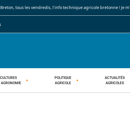
 Breton
, tous les vendredis, l'info technique agricole bretonne !
Je m
S
JOURNAL PAYSAN BRETON
HEBDOMADAIRE TECHNIQUE AGRI
CULTURES
POLITIQUE
ACTUALITÉS
T AGRONOMIE
AGRICOLE
AGRICOLES