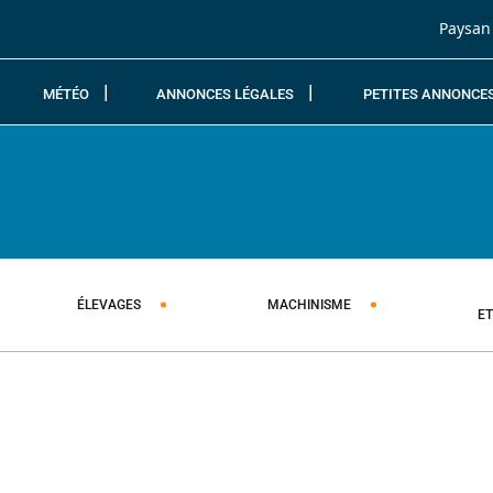
Passer au contenu
Paysan
MÉTÉO
ANNONCES LÉGALES
PETITES ANNONCE
ÉLEVAGES
MACHINISME
E