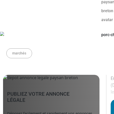
marchés
E
(
l
PUBLIEZ VOTRE ANNONCE
LÉGALE
Déposez facilement et rapidement vos annonces