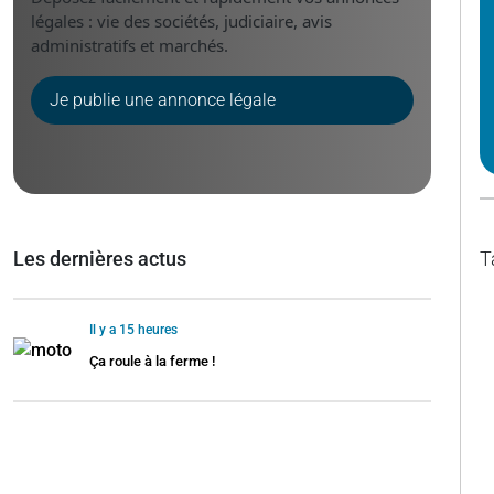
légales : vie des sociétés, judiciaire, avis
administratifs et marchés.
Je publie une annonce légale
Les dernières actus
T
Il y a 15 heures
Ça roule à la ferme !