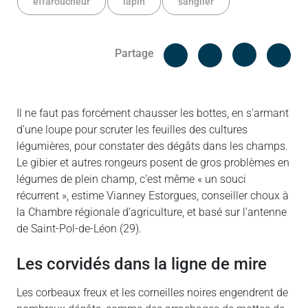
effaroucheur
lapin
sanglier
Facebook
Cop
Partage
Messenger
Linked in
Il ne faut pas forcément chausser les bottes, en s’armant
d’une loupe pour scruter les feuilles des cultures
légumières, pour constater des dégâts dans les champs.
Le gibier et autres rongeurs posent de gros problèmes en
légumes de plein champ, c’est même « un souci
récurrent », estime Vianney Estorgues, conseiller choux à
la Chambre régionale d’agriculture, et basé sur l’antenne
de Saint-Pol-de-Léon (29).
Les corvidés dans la ligne de mire
Les corbeaux freux et les corneilles noires engendrent de