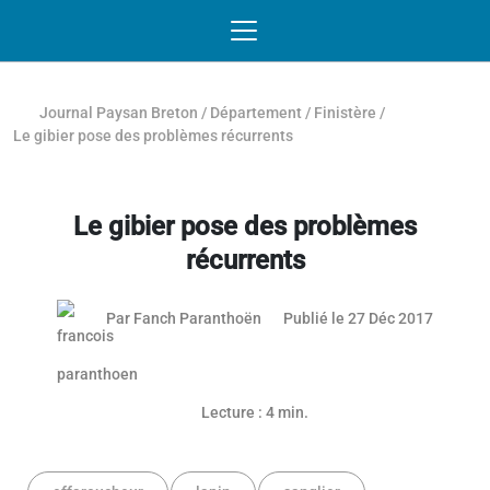
Passer au contenu
NAVIGATION MOBILE
O
NAVIGATION
PRINCIPALE
Journal Paysan Breton
/
Département
/
Finistère
/
Le gibier pose des problèmes récurrents
Le gibier pose des problèmes
récurrents
Par
Fanch Paranthoën
Publié le 27 Déc 2017
Lecture : 4 min.