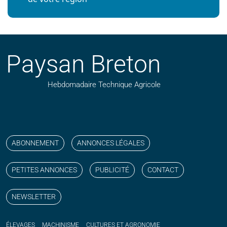
Paysan Breton
Hebdomadaire Technique Agricole
Suivez nos publications avec notre flux RSS
Aimez-nous sur facebook
Retrouvez-nous sur Linkedin
Suivez-nous sur instagram
Regardez-nous sur YouTube
ABONNEMENT
ANNONCES LÉGALES
PETITES ANNONCES
PUBLICITÉ
CONTACT
NEWSLETTER
ÉLEVAGES
MACHINISME
CULTURES ET AGRONOMIE