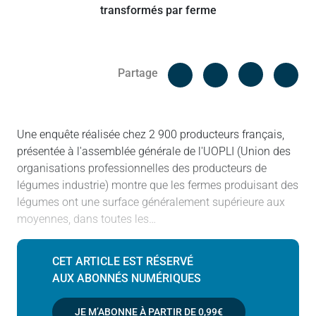
Facebook
Cop
Partage
Messenger
Linked in
Une enquête réalisée chez 2 900 producteurs français,
présentée à l'assemblée générale de l'UOPLI (Union des
organisations professionnelles des producteurs de
légumes industrie) montre que les fermes produisant des
légumes ont une surface généralement supérieure aux
moyennes, dans toutes les…
CET ARTICLE EST RÉSERVÉ
AUX ABONNÉS NUMÉRIQUES
JE M’ABONNE À PARTIR DE
0,99€