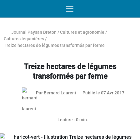
Passer au contenu
NAVIGATION MOBILE
O
NAVIGATION
PRINCIPALE
Journal Paysan Breton
/
Cultures et agronomie
/
Cultures légumières
/
Treize hectares de légumes transformés par ferme
Treize hectares de légumes
transformés par ferme
Par
Bernard Laurent
Publié le 07 Avr 2017
Article réservé aux abonnés
Lecture : 0 min.