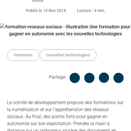
Publié le 10 Nov 2016
Lecture : 4 min.
formation
nouvelles technologies
Facebook
Cop
Partage
Messenger
Linked in
Le comité de développement propose des formations sur
la numérisation et sur l’appréhension des réseaux
sociaux. Au final, des points forts pour gagner en
autonomie sur son exploitation. Prendre la main à
distance sur un ordinateur, stocker des documents en