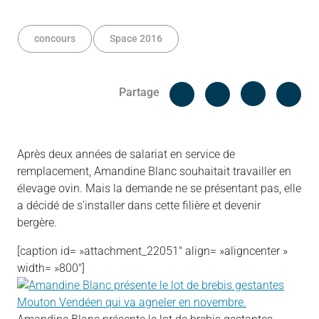
concours
Space 2016
Facebook
Cop
Partage
Messenger
Linked in
Après deux années de salariat en service de
remplacement, Amandine Blanc souhaitait travailler en
élevage ovin. Mais la demande ne se présentant pas, elle
a décidé de s’installer dans cette filière et devenir
bergère.
[caption id= »attachment_22051″ align= »aligncenter »
width= »800″]