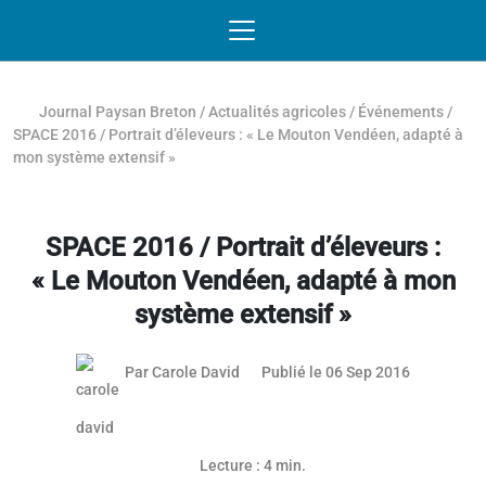
Passer au contenu
NAVIGATION MOBILE
O
NAVIGATION
PRINCIPALE
Journal Paysan Breton
/
Actualités agricoles
/
Événements
/
SPACE 2016 / Portrait d’éleveurs : « Le Mouton Vendéen, adapté à
mon système extensif »
SPACE 2016 / Portrait d’éleveurs :
« Le Mouton Vendéen, adapté à mon
système extensif »
08 juillet 
Par
Carole David
Publié le 06 Sep 2016
Lecture : 4 min.