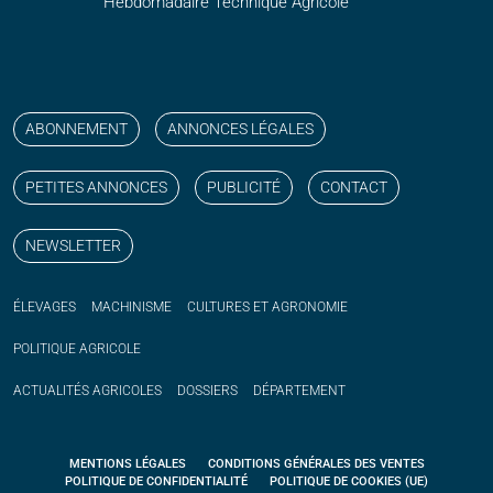
Hebdomadaire Technique Agricole
Suivez nos publications avec notre flux RSS
Aimez-nous sur facebook
Retrouvez-nous sur Linkedin
Suivez-nous sur instagram
Regardez-nous sur YouTube
ABONNEMENT
ANNONCES LÉGALES
PETITES ANNONCES
PUBLICITÉ
CONTACT
NEWSLETTER
ÉLEVAGES
MACHINISME
CULTURES ET AGRONOMIE
POLITIQUE
AGRICOLE
ACTUALITÉS
AGRICOLES
DOSSIERS
DÉPARTEMENT
MENTIONS LÉGALES
CONDITIONS GÉNÉRALES DES VENTES
POLITIQUE DE CONFIDENTIALITÉ
POLITIQUE DE COOKIES (UE)