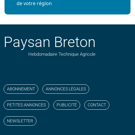
de votre région
Paysan Breton
Hebdomadaire Technique Agricole
Suivez nos publications avec notre flux RSS
Aimez-nous sur facebook
Retrouvez-nous sur Linkedin
Suivez-nous sur instagram
Regardez-nous sur YouTube
ABONNEMENT
ANNONCES LÉGALES
PETITES ANNONCES
PUBLICITÉ
CONTACT
NEWSLETTER