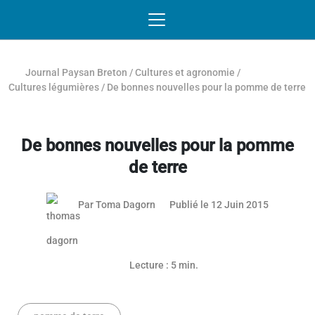
Passer au contenu
NAVIGATION MOBILE
O
NAVIGATION
PRINCIPALE
Journal Paysan Breton
/
Cultures et agronomie
/
Cultures légumières
/
De bonnes nouvelles pour la pomme de terre
De bonnes nouvelles pour la pomme
de terre
03 mai 20
Par
Toma Dagorn
Publié le 12 Juin 2015
Lecture : 5 min.