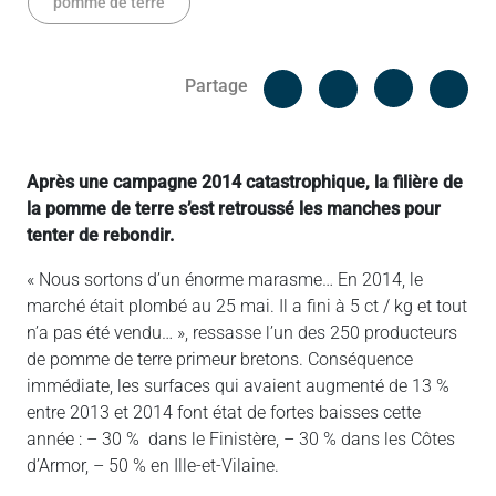
pomme de terre
Facebook
Cop
Partage
Messenger
Linked in
Après une campagne 2014 catastrophique, la filière de
la pomme de terre s’est retroussé les manches pour
tenter de rebondir.
« Nous sortons d’un énorme marasme… En 2014, le
marché était plombé au 25 mai. Il a fini à 5 ct / kg et tout
n’a pas été vendu… », ressasse l’un des 250 producteurs
de pomme de terre primeur bretons. Conséquence
immédiate, les surfaces qui avaient augmenté de 13 %
entre 2013 et 2014 font état de fortes baisses cette
année : – 30 % dans le Finistère, – 30 % dans les Côtes
d’Armor, – 50 % en Ille-et-Vilaine.