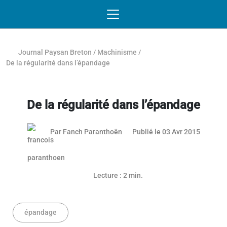
Passer au contenu
NAVIGATION MOBILE
O
NAVIGATION
PRINCIPALE
Journal Paysan Breton
/
Machinisme
/
De la régularité dans l’épandage
De la régularité dans l’épandage
03 mai 
Par
Fanch Paranthoën
Publié le 03 Avr 2015
Lecture : 2 min.
épandage