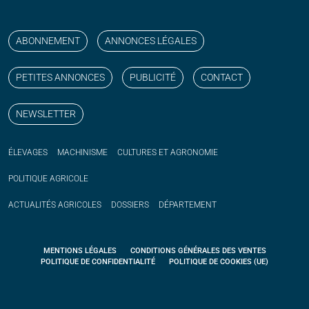
Suivez nos publications avec notre flux RSS
Aimez-nous sur facebook
Retrouvez-nous sur Linkedin
Suivez-nous sur instagram
Regardez-nous sur YouTube
ABONNEMENT
ANNONCES LÉGALES
PETITES ANNONCES
PUBLICITÉ
CONTACT
NEWSLETTER
ÉLEVAGES
MACHINISME
CULTURES ET AGRONOMIE
POLITIQUE
AGRICOLE
ACTUALITÉS
AGRICOLES
DOSSIERS
DÉPARTEMENT
MENTIONS LÉGALES
CONDITIONS GÉNÉRALES DES VENTES
POLITIQUE DE CONFIDENTIALITÉ
POLITIQUE DE COOKIES (UE)