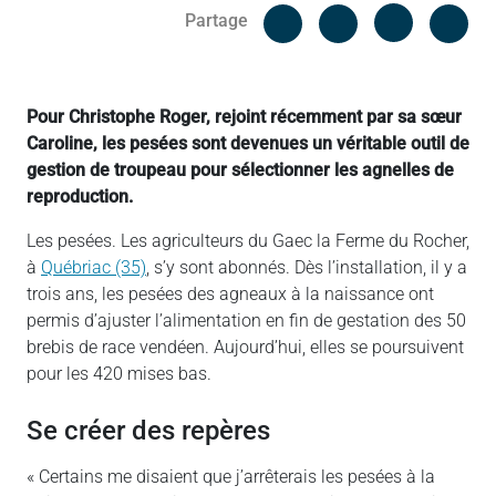
Facebook
Cop
Partage
Messenger
Linked in
Pour Christophe Roger, rejoint récemment par sa sœur
Caroline, les pesées sont devenues un véritable outil de
gestion de troupeau pour sélectionner les agnelles de
reproduction.
Les pesées. Les agriculteurs du Gaec la Ferme du Rocher,
à
Québriac (35)
, s’y sont abonnés. Dès l’installation, il y a
trois ans, les pesées des agneaux à la naissance ont
permis d’ajuster l’alimentation en fin de gestation des 50
brebis de race vendéen. Aujourd’hui, elles se poursuivent
pour les 420 mises bas.
Se créer des repères
« Certains me disaient que j’arrêterais les pesées à la