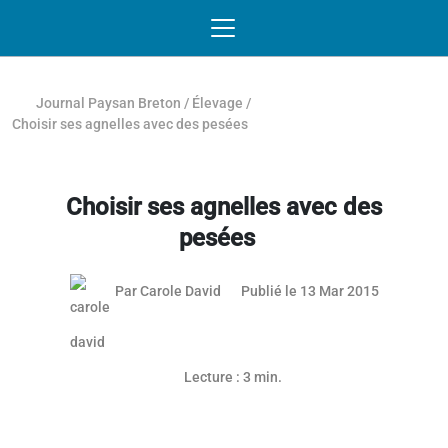
Passer au contenu
NAVIGATION MOBILE
O
NAVIGATION
PRINCIPALE
Journal Paysan Breton
/
Élevage
/
Choisir ses agnelles avec des pesées
Choisir ses agnelles avec des
pesées
08 juillet 
Par
Carole David
Publié le 13 Mar 2015
Lecture : 3 min.