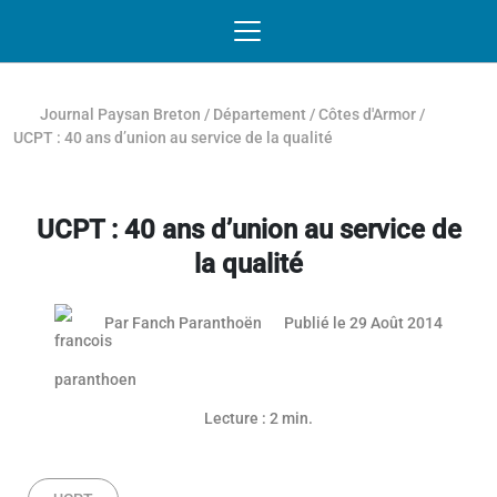
Passer au contenu
NAVIGATION MOBILE
O
NAVIGATION
PRINCIPALE
Journal Paysan Breton
/
Département
/
Côtes d'Armor
/
UCPT : 40 ans d’union au service de la qualité
UCPT : 40 ans d’union au service de
la qualité
03 mai 
Par
Fanch Paranthoën
Publié le 29 Août 2014
Lecture : 2 min.