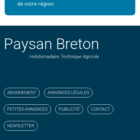
de votre région
Paysan Breton
Hebdomadaire Technique Agricole
Suivez nos publications avec notre flux RSS
Aimez-nous sur facebook
Retrouvez-nous sur Linkedin
Suivez-nous sur instagram
Regardez-nous sur YouTube
ABONNEMENT
ANNONCES LÉGALES
PETITES ANNONCES
PUBLICITÉ
CONTACT
NEWSLETTER